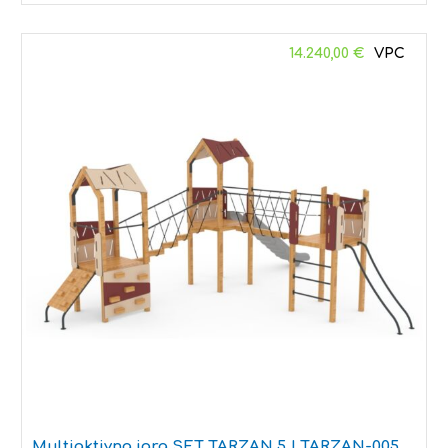
14.240,00
€
Multiaktivna igra SET TARZAN 5 | TARZAN-005