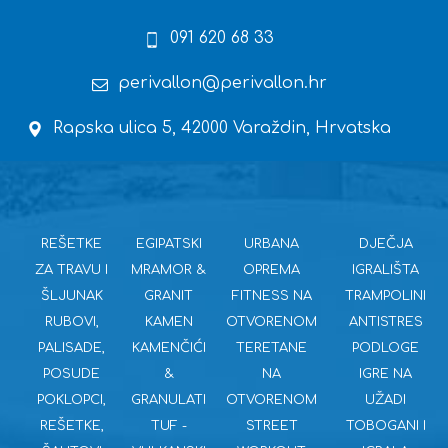
091 620 68 33
perivallon@perivallon.hr
Rapska ulica 5, 42000 Varaždin, Hrvatska
REŠETKE
EGIPATSKI
URBANA
DJEČJA
ZA TRAVU I
MRAMOR &
OPREMA
IGRALIŠTA
ŠLJUNAK
GRANIT
FITNESS NA
TRAMPOLINI
RUBOVI,
KAMEN
OTVORENOM
ANTISTRES
PALISADE,
KAMENČIĆI
TERETANE
PODLOGE
POSUDE
&
NA
IGRE NA
POKLOPCI,
GRANULATI
OTVORENOM
UŽADI
REŠETKE,
TUF -
STREET
TOBOGANI I