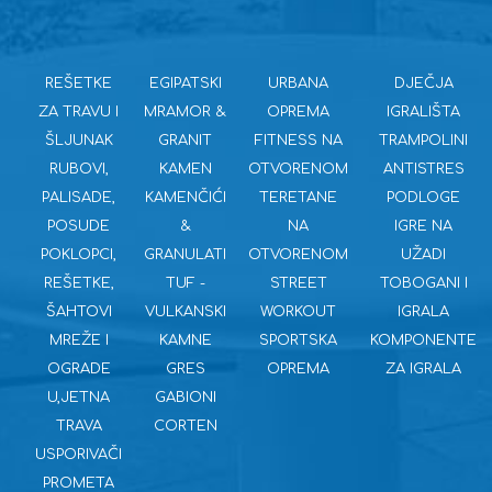
REŠETKE
EGIPATSKI
URBANA
DJEČJA
ZA TRAVU I
MRAMOR &
OPREMA
IGRALIŠTA
ŠLJUNAK
GRANIT
FITNESS NA
TRAMPOLINI
RUBOVI,
KAMEN
OTVORENOM
ANTISTRES
PALISADE,
KAMENČIĆI
TERETANE
PODLOGE
POSUDE
&
NA
IGRE NA
POKLOPCI,
GRANULATI
OTVORENOM
UŽADI
REŠETKE,
TUF -
STREET
TOBOGANI I
ŠAHTOVI
VULKANSKI
WORKOUT
IGRALA
MREŽE I
KAMNE
SPORTSKA
KOMPONENTE
OGRADE
GRES
OPREMA
ZA IGRALA
U,JETNA
GABIONI
TRAVA
CORTEN
USPORIVAČI
PROMETA