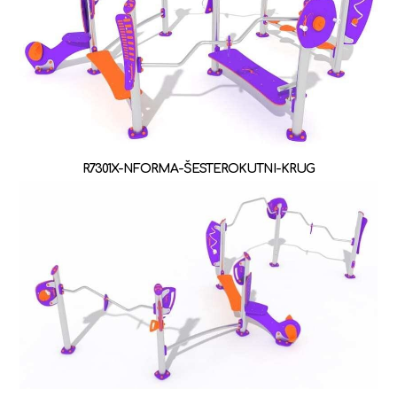
R7301X-NFORMA-ŠESTEROKUTNI-KRUG