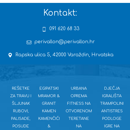
Kontakt:
091 620 68 33
perivallon@perivallon.hr
Rapska ulica 5, 42000 Varaždin, Hrvatska
REŠETKE
EGIPATSKI
URBANA
DJEČJA
ZA TRAVU I
MRAMOR &
OPREMA
IGRALIŠTA
ŠLJUNAK
GRANIT
FITNESS NA
TRAMPOLINI
RUBOVI,
KAMEN
OTVORENOM
ANTISTRES
PALISADE,
KAMENČIĆI
TERETANE
PODLOGE
POSUDE
&
NA
IGRE NA