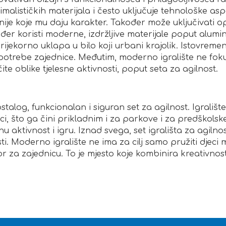
malističkih materijala i često uključuje tehnološke as
inije koje mu daju karakter. Također može uključivati ​​
er koristi moderne, izdržljive materijale poput alumini
jekorno uklapa u bilo koji urbani krajolik. Istovremen
potrebe zajednice. Međutim, moderno igralište ne fokus
te oblike tjelesne aktivnosti, poput seta za agilnost.
talog, funkcionalan i siguran set za agilnost. Igralište
lici, što ga čini prikladnim i za parkove i za predškols
 aktivnost i igru. Iznad svega, set igrališta za agilno
i. Moderno igralište ne ima za cilj samo pružiti djeci mj
r za zajednicu. To je mjesto koje kombinira kreativnost