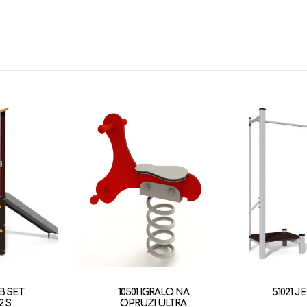
B SET
10501 IGRALO NA
51021 
2 S
OPRUZI ULTRA