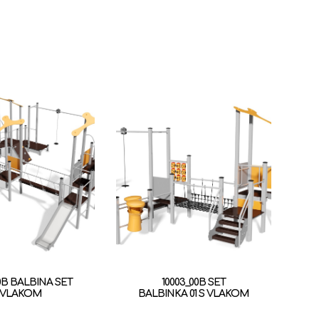
0B BALBINA SET
10003_00B SET
 VLAKOM
BALBINKA 01 S VLAKOM