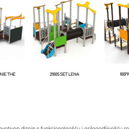
NNIE THE
21005 SET LENA
1007
novativan dizajn s funkcionalnošću i prilagodljivošću 