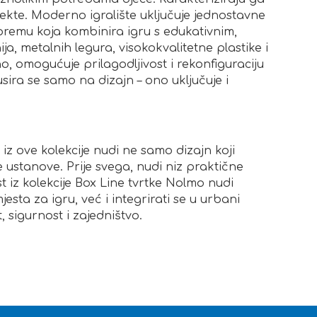
pekte. Moderno igralište uključuje jednostavne
opremu koja kombinira igru ​​s edukativnim,
ja, metalnih legura, visokokvalitetne plastike i
o, omogućuje prilagodljivost i rekonfiguraciju
ira se samo na dizajn – ono uključuje i
 iz ove kolekcije nudi ne samo dizajn koji
ke ustanove. Prije svega, nudi niz praktične
st iz kolekcije Box Line tvrtke Nolmo nudi
esta za igru, već i integrirati se u urbani
, sigurnost i zajedništvo.