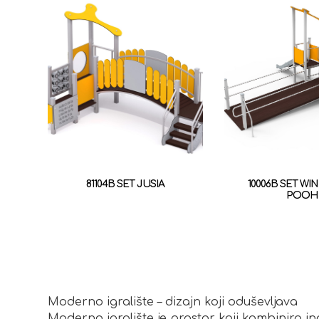
81104B SET JUSIA
10006B SET WI
POOH
Moderno igralište – dizajn koji oduševljava
Moderno igralište je prostor koji kombinira i