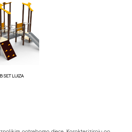
9B SET LUIZA
raznolikim potrebama djece. Karakteriziraju ga