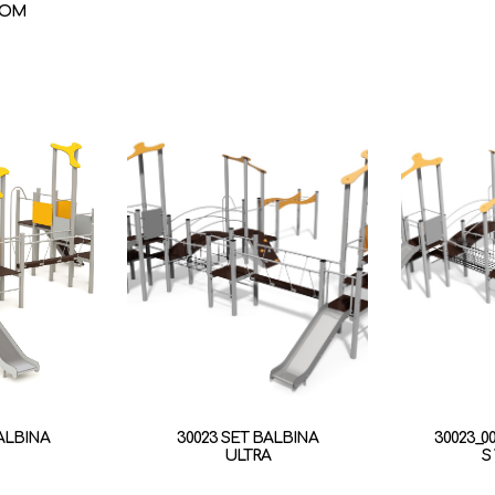
KOM
ALBINA
30023 SET BALBINA
30023_0
ULTRA
S