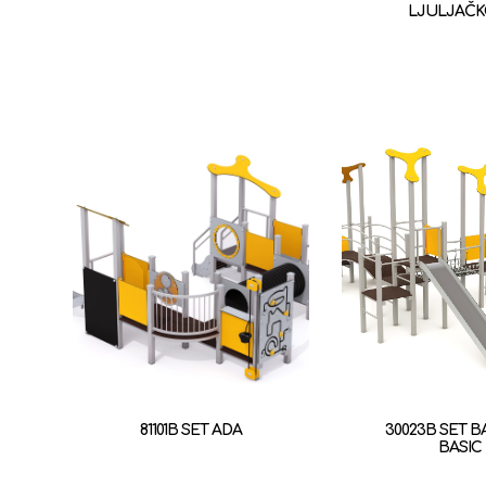
LJULJAČ
81101B SET ADA
30023B SET B
BASIC