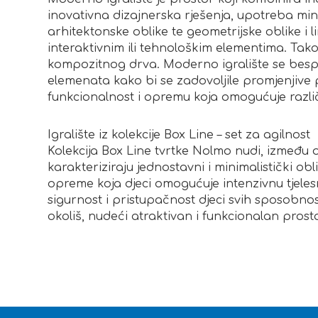
inovativna dizajnerska rješenja, upotreba mini
arhitektonske oblike te geometrijske oblike i l
interaktivnim ili tehnološkim elementima. Takođ
kompozitnog drva. Moderno igralište se bespri
elemenata kako bi se zadovoljile promjenjive 
funkcionalnost i opremu koja omogućuje različi
Igralište iz kolekcije Box Line – set za agilnost
Kolekcija Box Line tvrtke Nolmo nudi, između os
karakteriziraju jednostavni i minimalistički ob
opreme koja djeci omogućuje intenzivnu tjelesnu
sigurnost i pristupačnost djeci svih sposobnost
okoliš, nudeći atraktivan i funkcionalan prosto