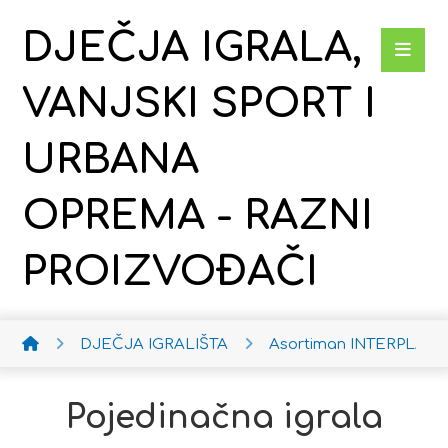
DJEČJA IGRALA,
VANJSKI SPORT I
URBANA
OPREMA - RAZNI
PROIZVOĐAČI
DJEČJA IGRALIŠTA
Asortiman INTERPLAY
Pojedinačna igrala