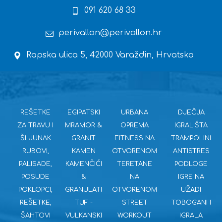
091 620 68 33
perivallon@perivallon.hr
Rapska ulica 5, 42000 Varaždin, Hrvatska
REŠETKE
EGIPATSKI
URBANA
DJEČJA
ZA TRAVU I
MRAMOR &
OPREMA
IGRALIŠTA
ŠLJUNAK
GRANIT
FITNESS NA
TRAMPOLINI
RUBOVI,
KAMEN
OTVORENOM
ANTISTRES
PALISADE,
KAMENČIĆI
TERETANE
PODLOGE
POSUDE
&
NA
IGRE NA
POKLOPCI,
GRANULATI
OTVORENOM
UŽADI
REŠETKE,
TUF -
STREET
TOBOGANI I
ŠAHTOVI
VULKANSKI
WORKOUT
IGRALA