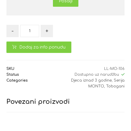
Pošalji
-
+
Dodaj za info ponudu
SKU
LL-MO-106
Status
Dostupno uz narudžbu
Categories
Djeca iznad 3 godine
,
Serija
MONTO
,
Tobogani
Povezani proizvodi