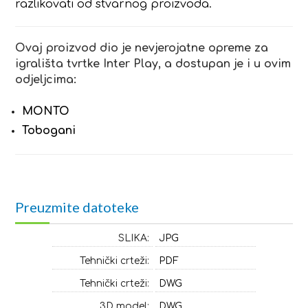
razlikovati od stvarnog proizvoda.
Ovaj proizvod dio je nevjerojatne opreme za
igrališta tvrtke Inter Play, a dostupan je i u ovim
odjeljcima:
MONTO
Tobogani
Preuzmite datoteke
SLIKA:
JPG
Tehnički crteži:
PDF
Tehnički crteži:
DWG
3D model:
DWG