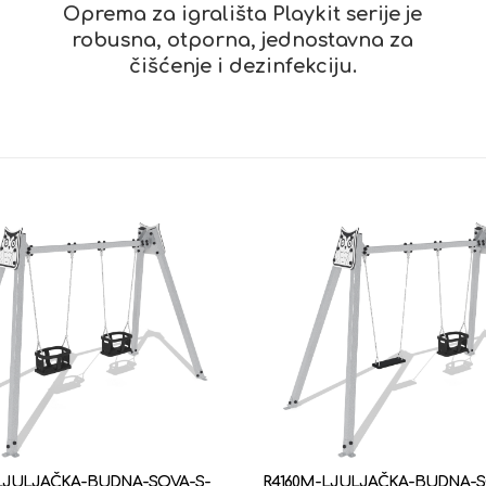
Oprema za igrališta Playkit serije je
robusna, otporna, jednostavna za
čišćenje i dezinfekciju.
-LJULJAČKA-BUDNA-SOVA-S-
R4160M-LJULJAČKA-BUDNA-S