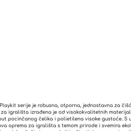
laykit serije je robusna, otporna, jednostavna za čišće
 za igrališta izrađena je od visokokvalitetnih materija
ut pocinčanog čelika i polietilena visoke gustoće. S
 ova oprema za igrališta s temom prirode i svemira ekol