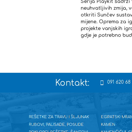
Serija Playkit sadrži
neuhvatljivih zmija, 
otkriti Sunčev sustav
mijene. Oprema za igr
projekte vanjskih igr
gdje je potrebno bud
Kontakt:
091 620 68
REŠETKE ZA TRAVU I ŠLJUNAK
EGIPATSKI MRA
RUBOVI, PALISADE, POSUDE
KAMEN