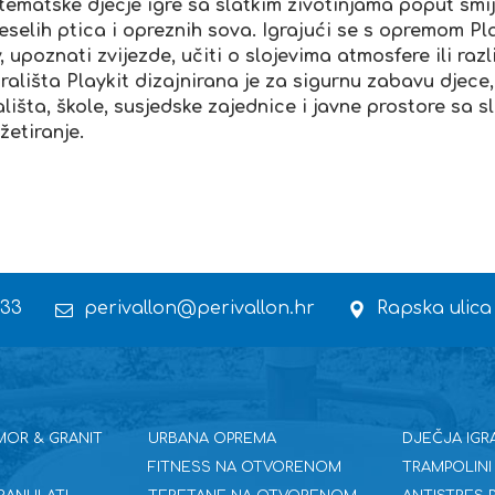
 tematske dječje igre sa slatkim životinjama poput smi
veselih ptica i opreznih sova. Igrajući se s opremom P
, upoznati zvijezde, učiti o slojevima atmosfere ili raz
ališta Playkit dizajnirana je za sigurnu zabavu djece,
ališta, škole, susjedske zajednice i javne prostore sa
žetiranje.
 33
perivallon@perivallon.hr
Rapska ulica
MOR & GRANIT
URBANA OPREMA
DJEČJA IGR
FITNESS NA OTVORENOM
TRAMPOLINI