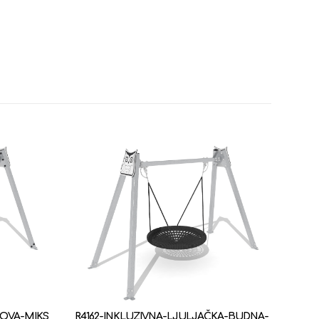
OVA-MIKS
R4162-INKLUZIVNA-LJULJAČKA-BUDNA-