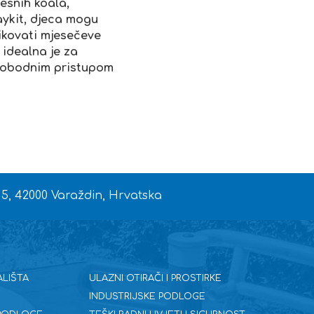
ješnih koala,
laykit, djeca mogu
likovati mjesečeve
 idealna je za
 slobodnim pristupom
 5, 42000 Varaždin, Hrvatska
ALIŠTA
ULAZNI OTIRAČI I PROSTIRKE
INDUSTRIJSKE PODLOGE