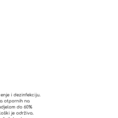
nje i dezinfekciju.
la otpornih na
 udjelom do 60%
oški je održiva.