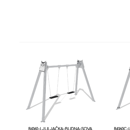
R4160-LJULJAČKA-BUDNA-SOVA
R4160C