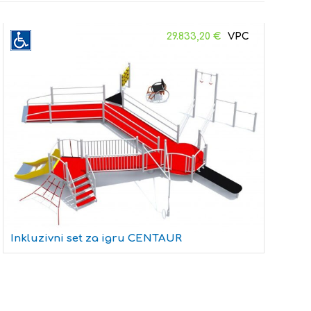
29.833,20
€
T
Inkluzivni set za igru CENTAUR