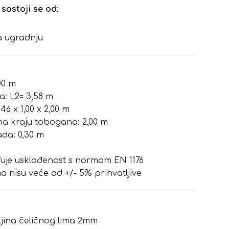
astoji se od:
a ugradnju
00 m
a: L2= 3,58 m
46 x 1,00 x 2,00 m
na kraju tobogana: 2,00 m
da: 0,30 m
rđuje usklađenost s normom EN 1176
a nisu veće od +/- 5% prihvatljive
ljina čeličnog lima 2mm