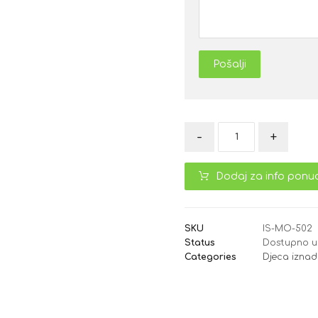
Pošalji
-
+
Dodaj za info ponu
SKU
IS-MO-502
Status
Dostupno u
Categories
Djeca iznad