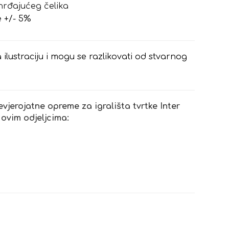
hrđajućeg čelika
e +/- 5%
 ilustraciju i mogu se razlikovati od stvarnog
evjerojatne opreme za igrališta tvrtke Inter
 ovim odjeljcima: