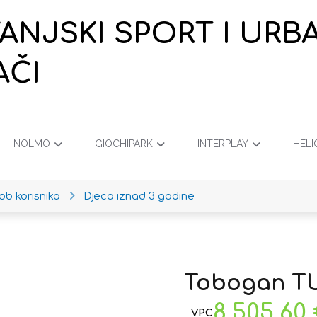
VANJSKI SPORT I URB
AČI
NOLMO
GIOCHIPARK
INTERPLAY
HELI
ob korisnika
Djeca iznad 3 godine
Tobogan T
8.505,60