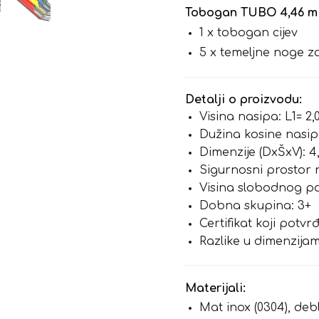
Tobogan TUBO 4,46 m s
1 x tobogan cijev
5 x temeljne noge z
Detalji o proizvodu:
Visina nasipa: L1= 2,
Dužina kosine nasip
Dimenzije (DxŠxV): 4,
Sigurnosni prostor 
Visina slobodnog pa
Dobna skupina: 3+
Certifikat koji potv
Razlike u dimenzijam
Materijali:
Mat inox (0304), deb