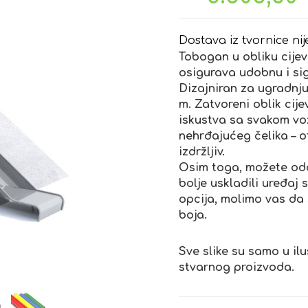
Dostava iz tvornice nij
Tobogan u obliku cijevi
osigurava udobnu i si
Dizajniran za ugradnju
m. Zatvoreni oblik cij
iskustva sa svakom vo
nehrđajućeg čelika – o
izdržljiv.
Osim toga, možete oda
bolje uskladili uređaj 
opcija, molimo vas da
boja.
Sve slike su samo u ilu
stvarnog proizvoda.