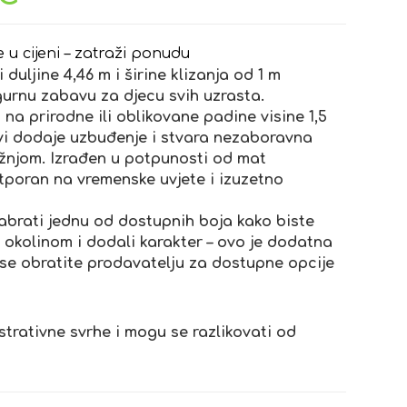
e u cijeni – zatraži ponudu
 duljine 4,46 m i širine klizanja od 1 m
gurnu zabavu za djecu svih uzrasta.
 na prirodne ili oblikovane padine visine 1,5
evi dodaje uzbuđenje i stvara nezaboravna
žnjom. Izrađen u potpunosti od mat
tporan na vremenske uvjete i izuzetno
brati jednu od dostupnih boja kako biste
s okolinom i dodali karakter – ovo je dodatna
 se obratite prodavatelju za dostupne opcije
strativne svrhe i mogu se razlikovati od