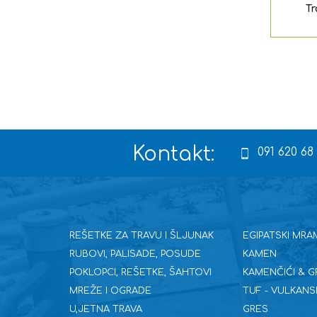
Tr
Kontakt:
091 620 68
REŠETKE ZA TRAVU I ŠLJUNAK
EGIPATSKI MRA
RUBOVI, PALISADE, POSUDE
KAMEN
POKLOPCI, REŠETKE, ŠAHTOVI
KAMENČIĆI & G
MREŽE I OGRADE
TUF - VULKANS
U,JETNA TRAVA
GRES