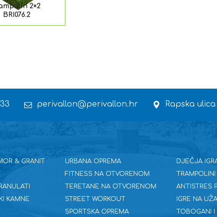
ampolin 2×2
BRI076.2
 33
perivallon@perivallon.hr
Rapska ulica
MOR & GRANIT
URBANA OPREMA
DJEČJA IGR
FITNESS NA OTVORENOM
TRAMPOLINI
RANULATI
TERETANE NA OTVORENOM
ANTISTRES
KI KAMNE
STREET WORKOUT
IGRE NA UŽA
SPORTSKA OPREMA
TOBOGANI I