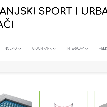
VANJSKI SPORT I URB
AČI
NOLMO
GIOCHIPARK
INTERPLAY
HELI