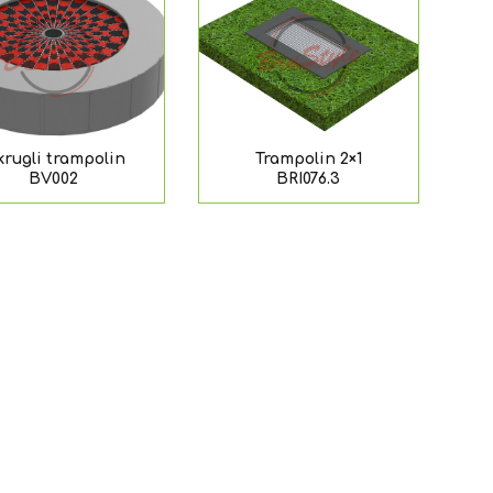
rugli trampolin
Trampolin 2×1
BV002
BRI076.3