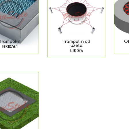
Trampolin
Trampolin od
Ok
užeta
BRI076.1
LIK076