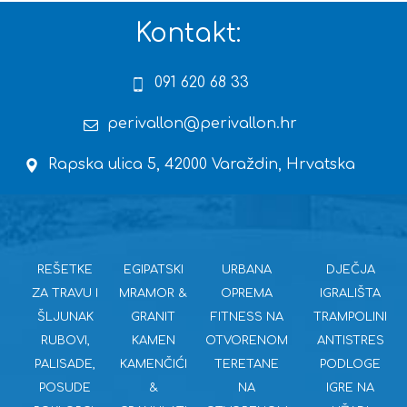
Kontakt:
091 620 68 33
perivallon@perivallon.hr
Rapska ulica 5, 42000 Varaždin, Hrvatska
REŠETKE
EGIPATSKI
URBANA
DJEČJA
ZA TRAVU I
MRAMOR &
OPREMA
IGRALIŠTA
ŠLJUNAK
GRANIT
FITNESS NA
TRAMPOLINI
RUBOVI,
KAMEN
OTVORENOM
ANTISTRES
PALISADE,
KAMENČIĆI
TERETANE
PODLOGE
POSUDE
&
NA
IGRE NA