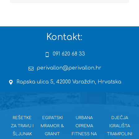
Kontakt:
091 620 68 33
perivallon@perivallon.hr
Rapska ulica 5, 42000 Varaždin, Hrvatska
REŠETKE
EGIPATSKI
URBANA
DJEČJA
ZA TRAVU I
MRAMOR &
OPREMA
IGRALIŠTA
ŠLJUNAK
GRANIT
FITNESS NA
TRAMPOLINI