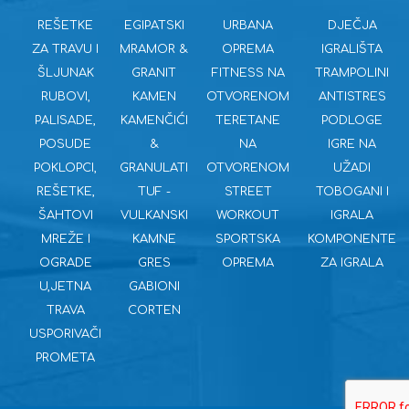
REŠETKE
EGIPATSKI
URBANA
DJEČJA
ZA TRAVU I
MRAMOR &
OPREMA
IGRALIŠTA
ŠLJUNAK
GRANIT
FITNESS NA
TRAMPOLINI
RUBOVI,
KAMEN
OTVORENOM
ANTISTRES
PALISADE,
KAMENČIĆI
TERETANE
PODLOGE
POSUDE
&
NA
IGRE NA
POKLOPCI,
GRANULATI
OTVORENOM
UŽADI
REŠETKE,
TUF -
STREET
TOBOGANI I
ŠAHTOVI
VULKANSKI
WORKOUT
IGRALA
MREŽE I
KAMNE
SPORTSKA
KOMPONENTE
OGRADE
GRES
OPREMA
ZA IGRALA
U,JETNA
GABIONI
TRAVA
CORTEN
USPORIVAČI
PROMETA