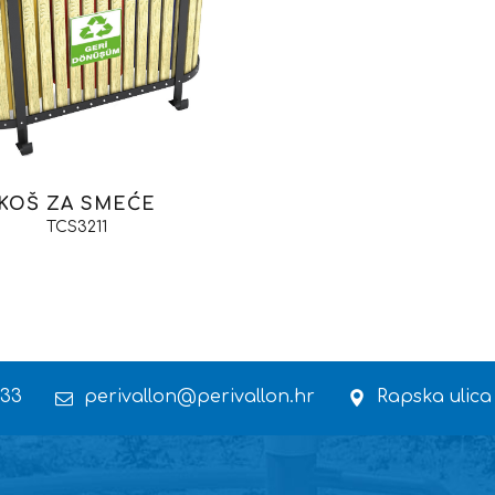
KOŠ ZA SMEĆE
TCS3211
 33
perivallon@perivallon.hr
Rapska ulica