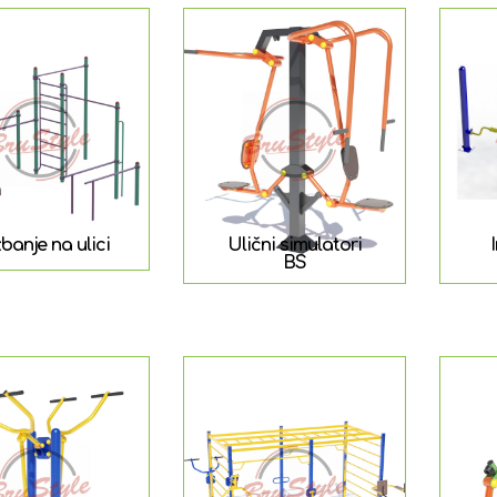
banje na ulici
Ulični simulatori
BS