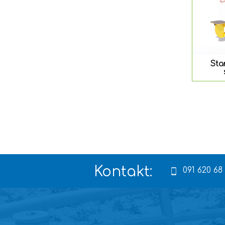
Sta
Kontakt:
091 620 68