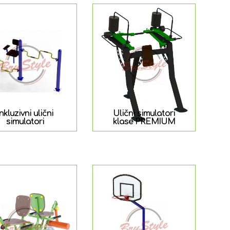
Inkluzivni ulični
Ulični simulatori
simulatori
klase PREMIUM