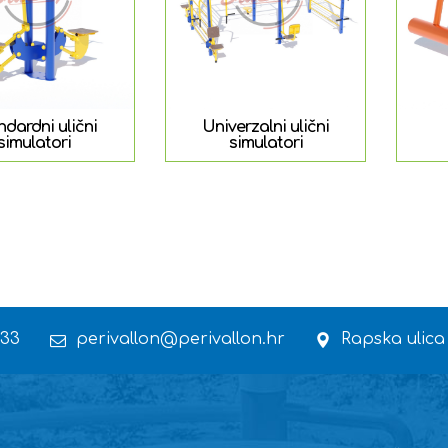
ndardni ulični
Univerzalni ulični
simulatori
simulatori
 33
perivallon@perivallon.hr
Rapska ulica