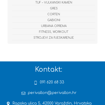
TUF – VULKANSKI KAMEN
GRES
CORTEN
GABIONI
URBANA OPREMA
FITNESS, WORKOUT
STROJEVI ZA PJESKARENJE
Kontakt:
091 620 68 33
perivallon@perivallon.hr
Rapska ulica 5, 42000 Varaždin, Hrvatska