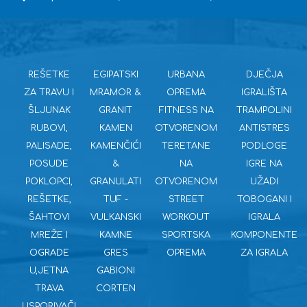
REŠETKE
EGIPATSKI
URBANA
DJEČJA
ZA TRAVU I
MRAMOR &
OPREMA
IGRALIŠTA
ŠLJUNAK
GRANIT
FITNESS NA
TRAMPOLINI
RUBOVI,
KAMEN
OTVORENOM
ANTISTRES
PALISADE,
KAMENČIĆI
TERETANE
PODLOGE
POSUDE
&
NA
IGRE NA
POKLOPCI,
GRANULATI
OTVORENOM
UŽADI
REŠETKE,
TUF -
STREET
TOBOGANI I
ŠAHTOVI
VULKANSKI
WORKOUT
IGRALA
MREŽE I
KAMNE
SPORTSKA
KOMPONENTE
OGRADE
GRES
OPREMA
ZA IGRALA
U,JETNA
GABIONI
TRAVA
CORTEN
USPORIVAČI