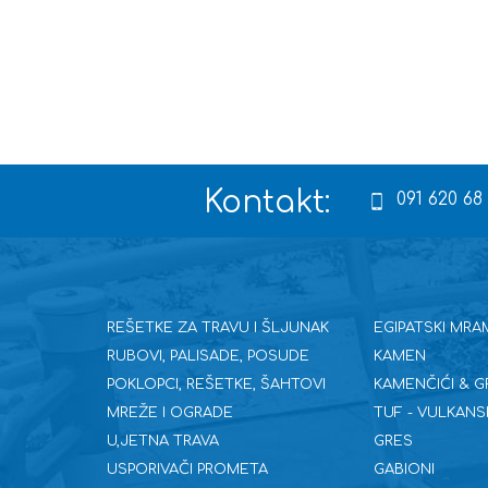
Kontakt:
091 620 68
REŠETKE ZA TRAVU I ŠLJUNAK
EGIPATSKI MRA
RUBOVI, PALISADE, POSUDE
KAMEN
POKLOPCI, REŠETKE, ŠAHTOVI
KAMENČIĆI & G
MREŽE I OGRADE
TUF - VULKANS
U,JETNA TRAVA
GRES
USPORIVAČI PROMETA
GABIONI