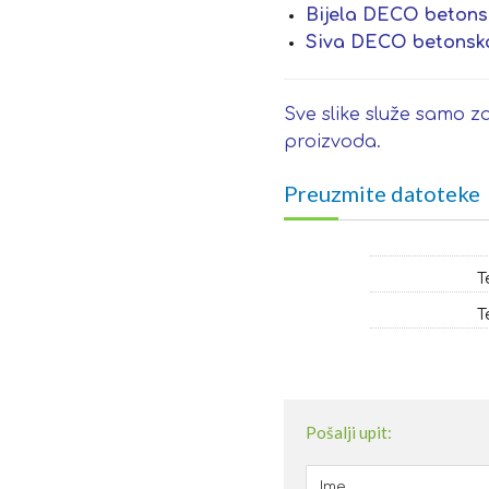
Bijela DECO betonsk
Siva DECO betonska 
Sve slike služe samo za
proizvoda.
Preuzmite datoteke
T
T
Pošalji upit: