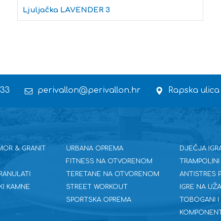
Ljuljačka LAVENDER 3
 33
perivallon@perivallon.hr
Rapska ulica
MOR & GRANIT
URBANA OPREMA
DJEČJA IGR
FITNESS NA OTVORENOM
TRAMPOLINI
RANULATI
TERETANE NA OTVORENOM
ANTISTRES
KI KAMNE
STREET WORKOUT
IGRE NA UŽA
SPORTSKA OPREMA
TOBOGANI I
KOMPONENT