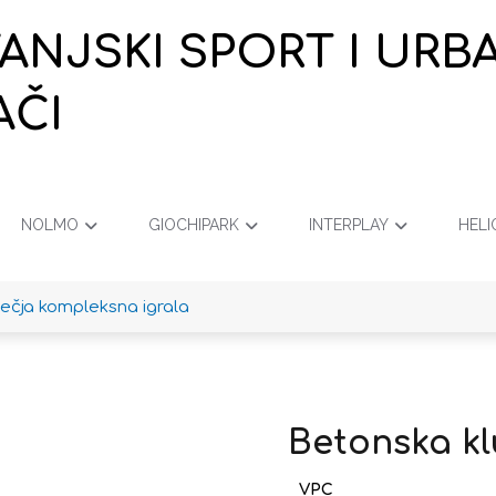
VANJSKI SPORT I URB
AČI
NOLMO
GIOCHIPARK
INTERPLAY
HELI
ječja kompleksna igrala
Betonska k