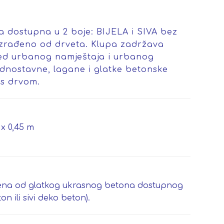
 dostupna u 2 boje: BIJELA i SIVA bez
 izrađeno od drveta. Klupa zadržava
led urbanog namještaja i urbanog
ednostavne, lagane i glatke betonske
 s drvom.
 x 0,45 m
đena od glatkog ukrasnog betona dostupnog
ton ili sivi deko beton).