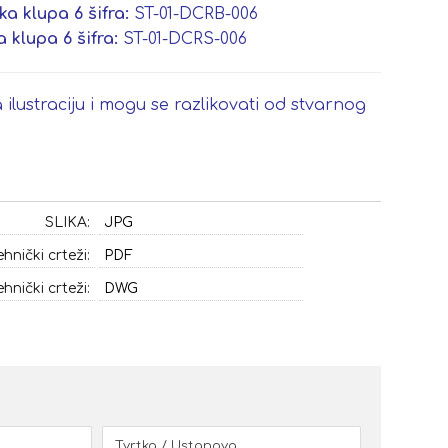
a klupa 6 šifra:
ST-01-DCRB-006
klupa 6 šifra:
ST-01-DCRS-006
 ilustraciju i mogu se razlikovati od stvarnog
SLIKA:
JPG
ehnički crteži:
PDF
ehnički crteži:
DWG