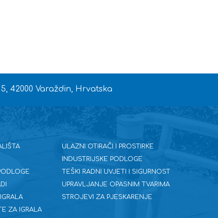
L
 5, 42000 Varaždin, Hrvatska
ALIŠTA
ULAZNI OTIRAČI I PROSTIRKE
INDUSTRIJSKE PODLOGE
 PODLOGE
TEŠKI RADNI UVJETI I SIGURNOST
DI
UPRAVLJANJE OPASNIM TVARIMA
 IGRALA
STROJEVI ZA PJESKARENJE
E ZA IGRALA