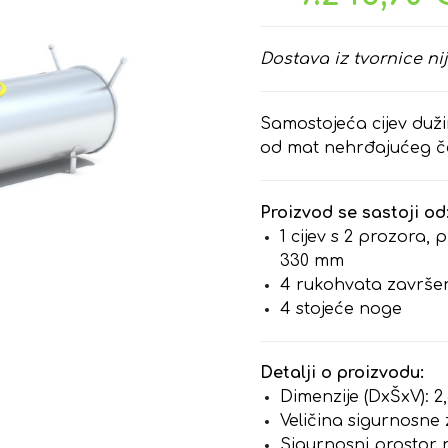
Dostava iz tvornice nij
Samostojeća cijev duži
od mat nehrđajućeg čel
Proizvod se sastoji od
1 cijev s 2 prozora,
330 mm
4 rukohvata završe
4 stojeće noge
Detalji o proizvodu:
Dimenzije (DxŠxV): 2,
Veličina sigurnosne 
Sigurnosni prostor 