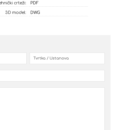
ehnički crteži:
PDF
3D model:
DWG