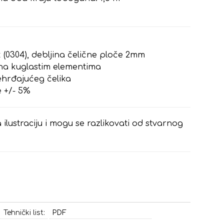
 (0304), debljina čelične ploče 2mm
na kuglastim elementima
ehrđajućeg čelika
e +/- 5%
 ilustraciju i mogu se razlikovati od stvarnog
Tehnički list:
PDF