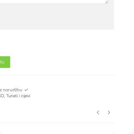
du
z narudžbu
AKO
,
Tuneli i cijevi