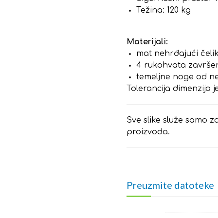
Težina: 120 kg
Materijali:
mat nehrđajući čelik
4 rukohvata završe
temeljne noge od n
Tolerancija dimenzija j
Sve slike služe samo za
proizvoda.
Preuzmite datoteke