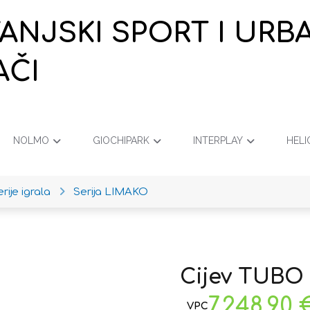
VANJSKI SPORT I URB
AČI
NOLMO
GIOCHIPARK
INTERPLAY
HELI
rije igrala
Serija LIMAKO
Cijev TUBO
7.248,90