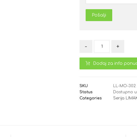
Pošalji
-
+
Dodaj za info ponu
SKU
LL-MO-302
Status
Dostupno u
Categories
Serija LIM