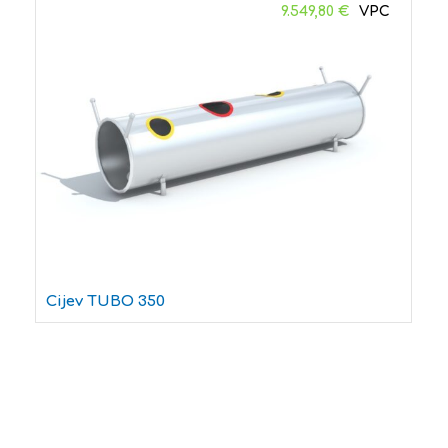
9.549,80
€
Cijev TUBO 350