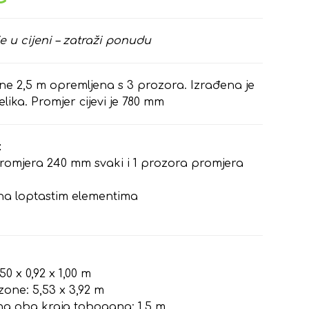
e u cijeni – zatraži ponudu
ne 2,5 m opremljena s 3 prozora. Izrađena je
ika. Promjer cijevi je 780 mm
:
 promjera 240 mm svaki i 1 prozora promjera
na loptastim elementima
50 x 0,92 x 1,00 m
zone: 5,53 x 3,92 m
na oba kraja tobogana: 1,5 m