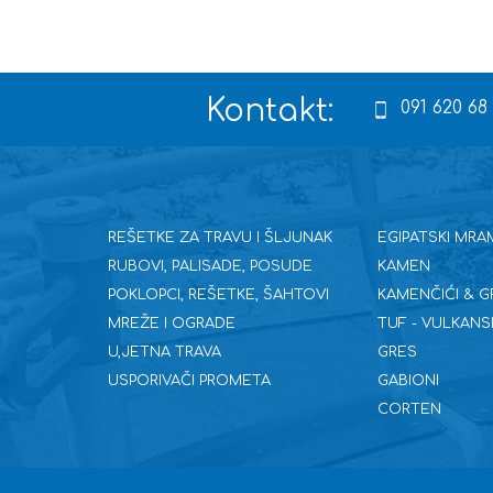
Kontakt:
091 620 68
REŠETKE ZA TRAVU I ŠLJUNAK
EGIPATSKI MRA
RUBOVI, PALISADE, POSUDE
KAMEN
POKLOPCI, REŠETKE, ŠAHTOVI
KAMENČIĆI & G
MREŽE I OGRADE
TUF - VULKANS
U,JETNA TRAVA
GRES
USPORIVAČI PROMETA
GABIONI
CORTEN