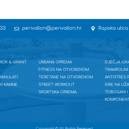
 33
perivallon@perivallon.hr
Rapska ulica
MOR & GRANIT
URBANA OPREMA
DJEČJA IGR
FITNESS NA OTVORENOM
TRAMPOLINI
RANULATI
TERETANE NA OTVORENOM
ANTISTRES
KI KAMNE
STREET WORKOUT
IGRE NA UŽA
SPORTSKA OPREMA
TOBOGANI I
KOMPONENT
Copyright © All Rights Reserved.