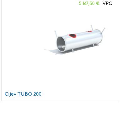
5.167,50
€
Cijev TUBO 200
C