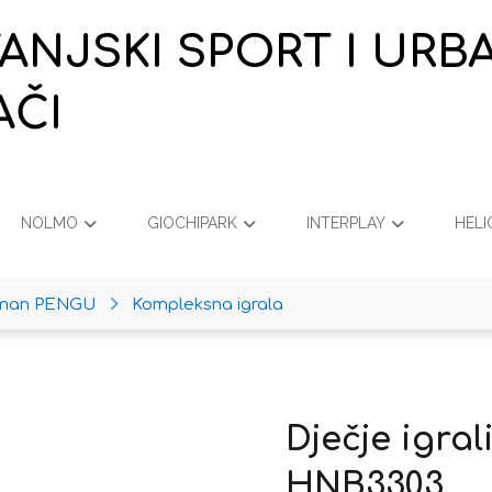
VANJSKI SPORT I URB
AČI
NOLMO
GIOCHIPARK
INTERPLAY
HELI
iman PENGU
Kompleksna igrala
Dječje igr
HNB3303