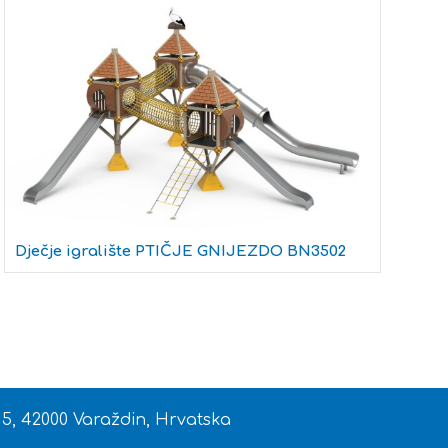
Dječje igralište PTIČJE GNIJEZDO BN3502
Dj
 5, 42000 Varaždin, Hrvatska