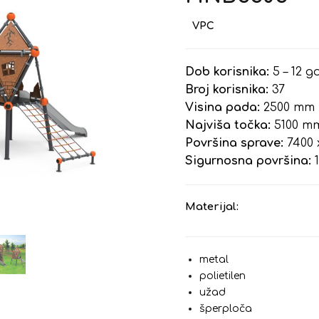
Dob korisnika:
5 – 12 g
Broj korisnika:
37
Visina pada:
2500 mm
Najviša točka:
5100 m
Površina sprave:
7400 
Sigurnosna površina:
1
Materijal:
metal
polietilen
užad
šperploča