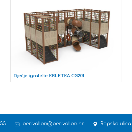
Dječje igralište KRLETKA CG201
 33
perivallon@perivallon.hr
Rapska ulica