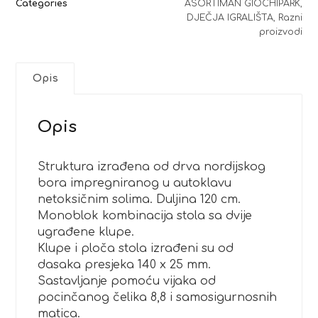
Categories
ASORTIMAN GIOCHIPARK
,
DJEČJA IGRALIŠTA
,
Razni
proizvodi
Opis
Opis
Struktura izrađena od drva nordijskog
bora impregniranog u autoklavu
netoksičnim solima. Duljina 120 cm.
Monoblok kombinacija stola sa dvije
ugrađene klupe.
Klupe i ploča stola izrađeni su od
dasaka presjeka 140 x 25 mm.
Sastavljanje pomoću vijaka od
pocinčanog čelika 8,8 i samosigurnosnih
matica.