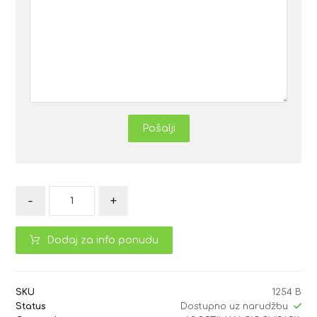
Pošalji
-
+
Dodaj za info ponudu
SKU
1254 B
Status
Dostupno uz narudžbu