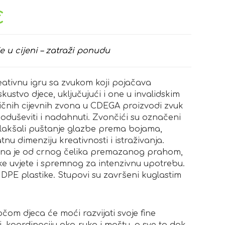
€
e u cijeni – zatraži ponudu
ativnu igru sa zvukom koji pojačava
iskustvo djece, uključujući i one u invalidskim
ičnih cijevnih zvona u CDEGA proizvodi zvuk
e oduševiti i nadahnuti. Zvončići su označeni
olakšali puštanje glazbe prema bojama,
nu dimenziju kreativnosti i istraživanja.
ena je od crnog čelika premazanog prahom,
 uvjete i spremnog za intenzivnu upotrebu.
DPE plastike. Stupovi su završeni kuglastim
om djeca će moći razvijati svoje fine