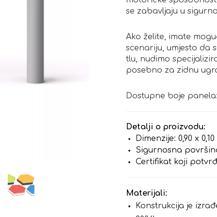
motoričke sposobnosti,
se zabavljaju u sigurn
Ako želite, imate mogu
scenariju, umjesto da
tlu, nudimo specijaliz
posebno za zidnu ugr
Dostupne boje panela: 
Detalji o proizvodu:
Dimenzije: 0,90 x 0,10
Sigurnosna površina:
Certifikat koji potv
Materijali:
Konstrukcija je izr