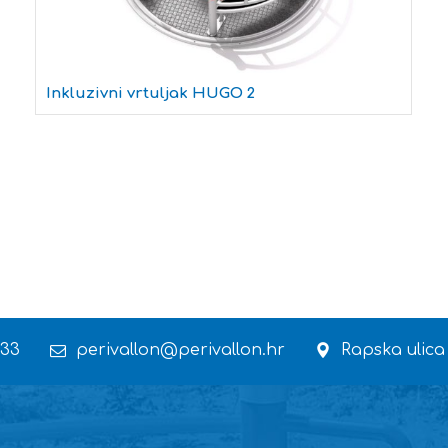
Inkluzivni vrtuljak HUGO 2
 33
perivallon@perivallon.hr
Rapska ulica