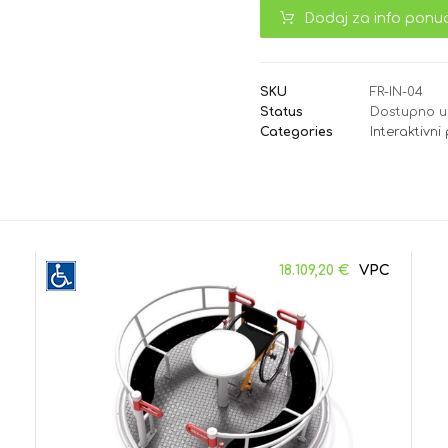
Dodaj za info ponu
SKU
FR-IN-04
Status
Dostupno u
Categories
Interaktivni
18.109,20
€