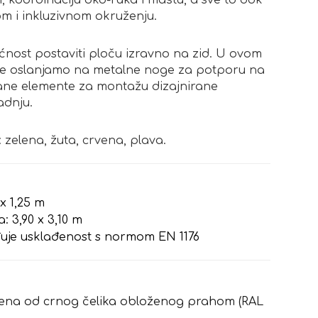
 koordinaciju oko-ruka i maštu, a sve to dok
om i inkluzivnom okruženju.
ćnost postaviti ploču izravno na zid. U ovom
 se oslanjamo na metalne noge za potporu na
irane elemente za montažu dizajnirane
adnju.
zelena, žuta, crvena, plava.
 x 1,25 m
 3,90 x 3,10 m
rđuje usklađenost s normom EN 1176
ađena od crnog čelika obloženog prahom (RAL