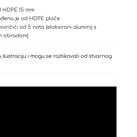
od HDPE 15 mm
rađena je od HDPE ploče
vončići od 5 nota (eloksirani aluminij s
m obradom)
 ilustraciju i mogu se razlikovati od stvarnog