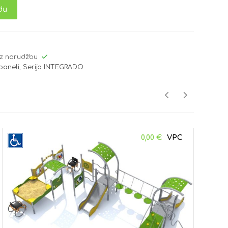
du
z narudžbu
 paneli
,
Serija INTEGRADO
0,00
€