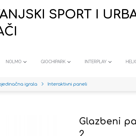
VANJSKI SPORT I URB
AČI
NOLMO
GIOCHIPARK
INTERPLAY
HELI
ojedinačna igrala
Interaktivni paneli
Glazbeni pa
2