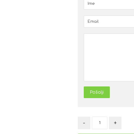
Pošalji
-
+