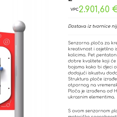
2.901,60
Dostava iz tvornice nij
Senzorna ploča za kre
kreativnost i osjetilno 
kolicima. Pet pentaton
dobre kvalitete koji ć
bojama kako bi djeci 
dodajući iskustvu dodat
Struktura ploče izrađ
otpornog na vremenske
Ploča je izrađena od H
ukrasnim elementima.
S ovom senzornom ploč