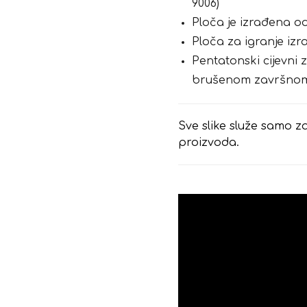
9006)
Ploča je izrađena 
Ploča za igranje iz
Pentatonski cijevni z
brušenom završno
Sve slike služe samo za
proizvoda.