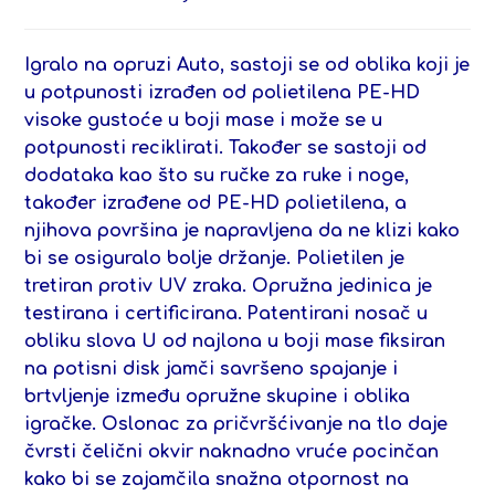
Igralo na opruzi Auto,
sastoji se od oblika koji je
u potpunosti izrađen od polietilena PE-HD
visoke gustoće u boji mase i može se u
potpunosti reciklirati. Također se sastoji od
dodataka kao što su ručke za ruke i noge,
također izrađene od PE-HD polietilena, a
njihova površina je napravljena da ne klizi kako
bi se osiguralo bolje držanje. Polietilen je
tretiran protiv UV zraka. Opružna jedinica je
testirana i certificirana.
Patentirani nosač u
obliku slova U od najlona u boji mase fiksiran
na potisni disk jamči savršeno spajanje i
brtvljenje između opružne skupine i oblika
igračke. Oslonac za pričvršćivanje na tlo daje
čvrsti čelični okvir naknadno vruće pocinčan
kako bi se zajamčila snažna otpornost na