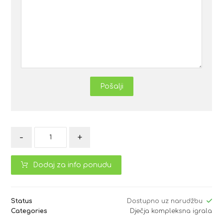
Pošalji
-
+
Dodaj za info ponudu
Status
Dostupno uz narudžbu
Categories
Dječja kompleksna igrala