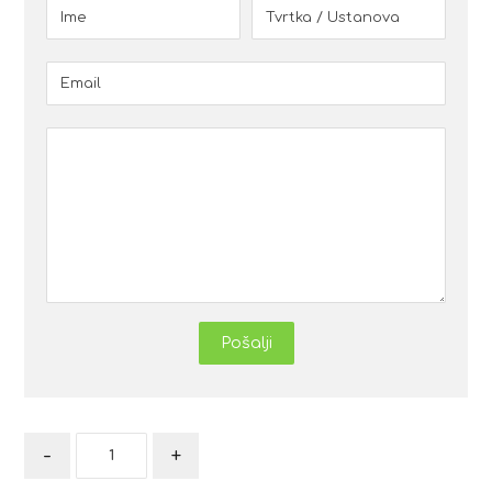
Pošalji
-
+