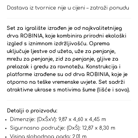
Dostava iz tvornice nije u cijeni – zatraži ponudu
Set za igralište izrađen je od najkvalitetnijeg
drva ROBINIA, koje kombinira prirodni ekološki
izgled s iznimnom izdržljivošću. Oprema
uključuje ljestve od užeta, uže za penjanje,
mrežu za penjanje, zid za penjanje, gljive za
prelazak i gredu za ravnotežu. Konstrukcija i
platforme izrađene su od drva ROBINIA, koje je
otporno na teške vremenske uvjete. Set sadrži
atraktivne ukrase s motivima šume (lišće i sova).
Detalji o proizvodu:
Dimenzije: (DxŠxV): 9,87 x 4,60 x 4,45 m
Sigurnosno područje: (DxŠ): 12,87 x 8,30 m
Visina slobodnog pada: 2,01 m