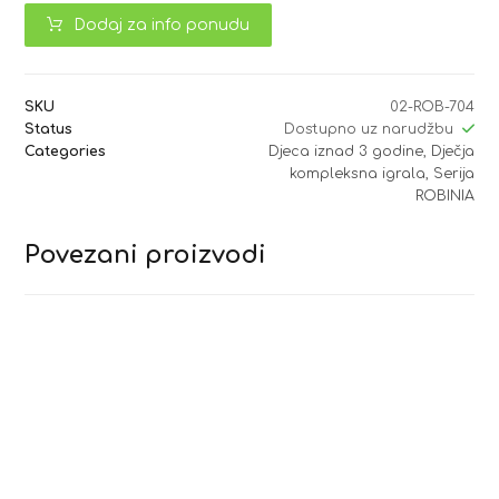
Dodaj za info ponudu
SKU
02-ROB-704
Status
Dostupno uz narudžbu
Categories
Djeca iznad 3 godine
,
Dječja
kompleksna igrala
,
Serija
ROBINIA
Povezani proizvodi