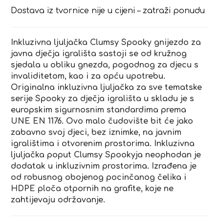
Dostava iz tvornice nije u cijeni – zatraži ponudu
Inkluzivna ljuljačka Clumsy Spooky gnijezdo za
javna dječja igrališta sastoji se od kružnog
sjedala u obliku gnezda, pogodnog za djecu s
invaliditetom, kao i za opću upotrebu.
Originalna inkluzivna ljuljačka za sve tematske
serije Spooky za dječja igrališta u skladu je s
europskim sigurnosnim standardima prema
UNE EN 1176. Ovo malo čudovište bit će jako
zabavno svoj djeci, bez iznimke, na javnim
igralištima i otvorenim prostorima. Inkluzivna
ljuljačka poput Clumsy Spookyja neophodan je
dodatak u inkluzivnim prostorima. Izrađena je
od robusnog obojenog pocinčanog čelika i
HDPE ploča otpornih na grafite, koje ne
zahtijevaju održavanje.