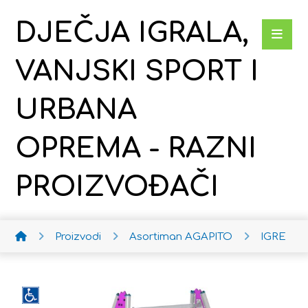
DJEČJA IGRALA,
VANJSKI SPORT I
URBANA
OPREMA - RAZNI
PROIZVOĐAČI
Proizvodi
Asortiman AGAPITO
IGRE AG