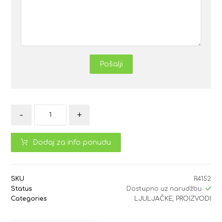
Pošalji
-
+
Dodaj za info ponudu
SKU
R4152
Status
Dostupno uz narudžbu
Categories
LJULJAČKE
,
PROIZVODI