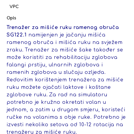
Opis
Trenažer za mišiće ruku ramenog obruča
SG122.1
namijenjen je jačanju mišića
ramenog obruča i mišića ruku na svježem
zraku.
Trenažer za mišiće šake također se
može koristiti za rehabilitaciju zglobova
falangi prstiju, ulnarnih zglobova i
ramenih zglobova u slučaju ozljeda.
Redovitim korištenjem trenažera za mišiće
ruku možete ojačati laktove i koštane
zglobove ruku.
Za rad na simulatoru
potrebno je kružno okretati volan u
jednom, a zatim u drugom smjeru, koristeći
ručke na volanima s obje ruke. Potrebno je
izvesti nekoliko setova od 10-12 rotacija na
trenažeru za mišiće ruku.