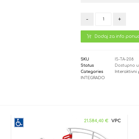
-
+
Dodaj za info ponu
SKU
IS-TA-208
Status
Dostupno u
Categories
Interaktivni
INTEGRADO
21.584,40
€