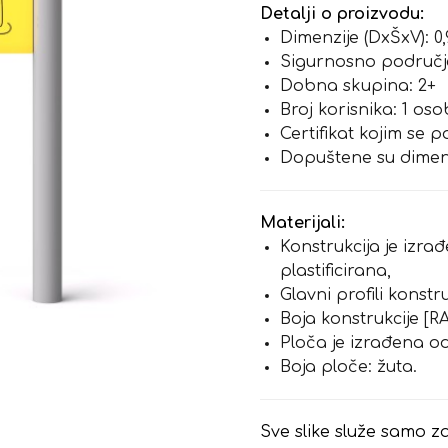
Detalji o proizvodu:
Dimenzije (DxŠxV): 0,9
Sigurnosno područje 
Dobna skupina: 2+
Broj korisnika: 1 os
Certifikat kojim se 
Dopuštene su dimenzi
Materijali:
Konstrukcija je izra
plastificirana,
Glavni profili konstr
Boja konstrukcije [RA
Ploča je izrađena o
Boja ploče: žuta.
Sve slike služe samo za