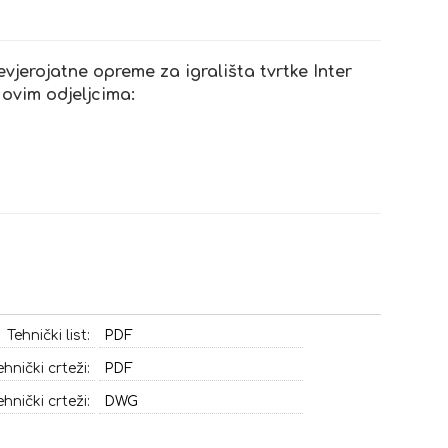
evjerojatne opreme za igrališta tvrtke Inter
 ovim odjeljcima:
Tehnički list:
PDF
ehnički crteži:
PDF
ehnički crteži:
DWG