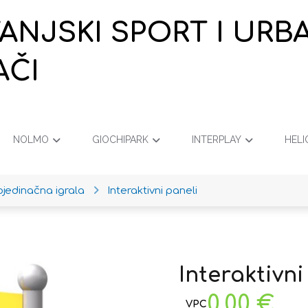
VANJSKI SPORT I URB
AČI
NOLMO
GIOCHIPARK
INTERPLAY
HELI
ojedinačna igrala
Interaktivni paneli
Interaktivn
0,00
€