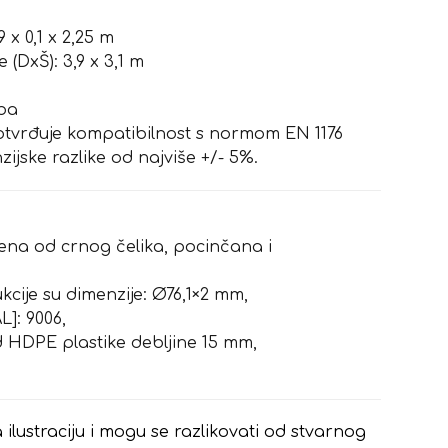
 x 0,1 x 2,25 m
(DxŠ): 3,9 x 3,1 m
oba
potvrđuje kompatibilnost s normom EN 1176
jske razlike od najviše +/- 5%.
đena od crnog čelika, pocinčana i
ukcije su dimenzije: Ø76,1×2 mm,
L]: 9006,
d HDPE plastike debljine 15 mm,
 ilustraciju i mogu se razlikovati od stvarnog