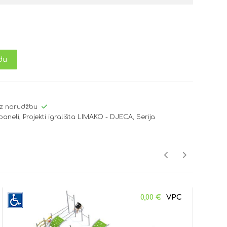
du
z narudžbu
 paneli
,
Projekti igrališta LIMAKO - DJECA
,
Serija
0,00
€