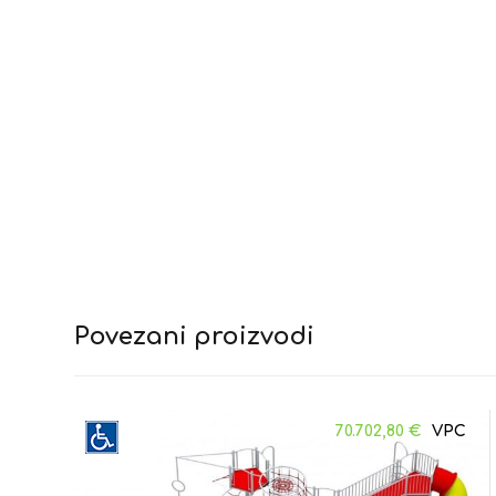
Povezani proizvodi
70.702,80
€