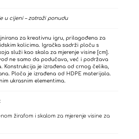
e u cijeni – zatraži ponudu
nirana za kreativnu igru, prilagođena za
lidskim kolicima. Igračka sadrži ploču s
oja služi kao skala za mjerenje visine [cm].
zvod ne samo da podučava, već i podržava
a. Konstrukcija je izrađena od crnog čelika,
rana. Ploča je izrađena od HDPE materijala.
rnim ukrasnim elementima.
:
enom žirafom i skalom za mjerenje visine za