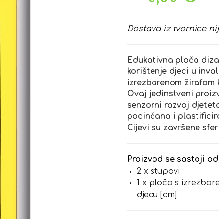
Dostava iz tvornice nij
Edukativna ploča dizaj
korištenje djeci u inva
izrezbarenom žirafom k
Ovaj jedinstveni proi
senzorni razvoj djetet
pocinčana i plastifici
Cijevi su završene sfe
Proizvod se sastoji od
2 x stupovi
1 x ploča s izrezbar
djecu [cm]