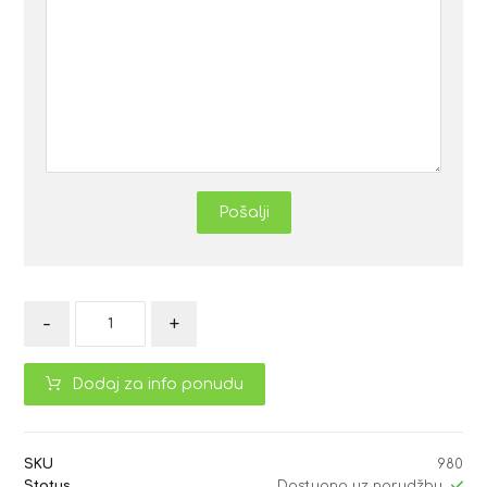
Pošalji
-
+
Dodaj za info ponudu
SKU
980
Status
Dostupno uz narudžbu