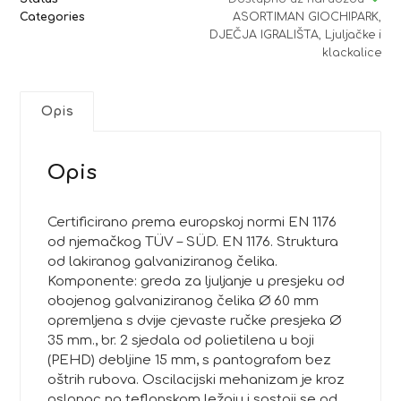
Categories
ASORTIMAN GIOCHIPARK
,
DJEČJA IGRALIŠTA
,
Ljuljačke i
klackalice
Opis
Opis
Certificirano prema europskoj normi EN 1176
od njemačkog TÜV – SÜD. EN 1176. Struktura
od lakiranog galvaniziranog čelika.
Komponente: greda za ljuljanje u presjeku od
obojenog galvaniziranog čelika Ø 60 mm
opremljena s dvije cjevaste ručke presjeka Ø
35 mm., br. 2 sjedala od polietilena u boji
(PEHD) debljine 15 mm, s pantografom bez
oštrih rubova. Oscilacijski mehanizam je kroz
oslonac na teflonskom ležaju i sastoji se od