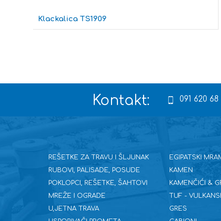
Klackalica TS1909
Kontakt:
091 620 68
REŠETKE ZA TRAVU I ŠLJUNAK
EGIPATSKI MRA
RUBOVI, PALISADE, POSUDE
KAMEN
POKLOPCI, REŠETKE, ŠAHTOVI
KAMENČIĆI & G
MREŽE I OGRADE
TUF - VULKANS
U,JETNA TRAVA
GRES