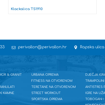
Klackalica TS1910
 33
perivallon@perivallon.hr
Rapska ulica
MOR & GRANIT
URBANA OPREMA
DJEČJA IGR
FITNESS NA OTVORENOM
TRAMPOLINI
RANULATI
TERETANE NA OTVORENOM
ANTISTRES
KI KAMNE
STREET WORKOUT
IGRE NA UŽA
SPORTSKA OPREMA
TOBOGANI I