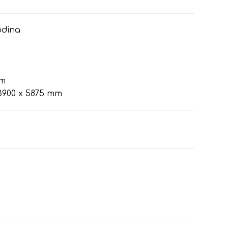
odina
mm
900 x 5875 mm