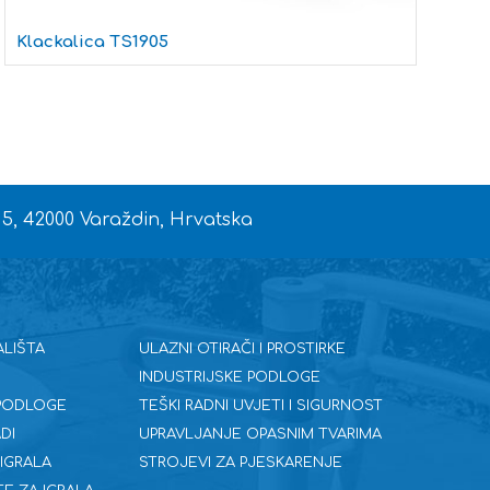
Klackalica TS1905
K
 5, 42000 Varaždin, Hrvatska
ALIŠTA
ULAZNI OTIRAČI I PROSTIRKE
INDUSTRIJSKE PODLOGE
 PODLOGE
TEŠKI RADNI UVJETI I SIGURNOST
DI
UPRAVLJANJE OPASNIM TVARIMA
 IGRALA
STROJEVI ZA PJESKARENJE