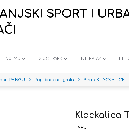
VANJSKI SPORT I URB
AČI
NOLMO
GIOCHIPARK
INTERPLAY
HELI
iman PENGU
Pojedinačna igrala
Serija KLACKALICE
Klackalica 