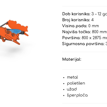
Dob korisnika:
3 – 12 g
Broj korisnika:
4
Visina pada:
0 mm
Najviša točka:
800 mm
Površina:
800 x 2875 
Sigurnosna površina:
3
Materijal:
metal
polietilen
užad
šperploča