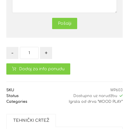
Pošalji
-
+
Dodaj za info ponudu
SKU
WP603
Status
Dostupno uz narudžbu
Categories
Igrala od drva "WOOD PLAY"
TEHNIČKI CRTEŽ