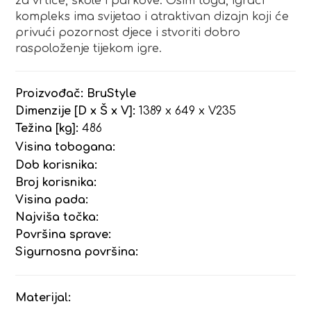
za vrtiće, škole i parkove. Osim toga, igraći
kompleks ima svijetao i atraktivan dizajn koji će
privući pozornost djece i stvoriti dobro
raspoloženje tijekom igre.
Proizvođač:
BruStyle
Dimenzije [D x Š x V]:
1389 x 649 x V235
Težina [kg]:
486
Visina tobogana:
Dob korisnika:
Broj korisnika:
Visina pada:
Najviša točka:
Površina sprave:
Sigurnosna površina:
Materijal: