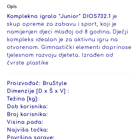
Opis
Komplekno igralo "Junior" DIOS732.1
je
skup opreme za zabavu i sport, koji je
namijenjen djeci mlađoj od 8 godina.
Dječji
kompleks idealan je za aktivnu igru na
otvorenom. Gimnastički elementi doprinose
tjelesnom razvoju djeteta. Izrađen od
čvrste plastike
Proizvođač:
BruStyle
Dimenzije [D x Š x V] :
Težina [kg]:
Dob korisnika:
Broj korisnika:
Visina pada:
Najviša točka:
Površina sprave: