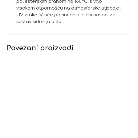
poliesterskim prahom na 180°C. s vrlo
visokom otpornošću na atmosferske utjecaje i
UV zrake. Vruće pocinčani čelični nosači za
sustav sidrenja u tlu.
Povezani proizvodi