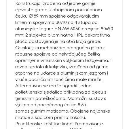
Konstrukcija izrađena od jedne gornje
cjevaste grede u obojenom pocinčanom
čeliku Ø 89 mm spojene odgovarajućim
limenim spojevima 30/10 na 4 stupa od
aluminijske legure EN AW 6060 presjeka 90×90
mm; 2 slojevita bilaminatna HPL dekorativna
ploča postavljena je na oba kraja grede.
Oscilacijski mehanizam omogućen je kroz
robusne spojeve od nehrđajućeg čelika
opremljene vrhunskim valjkastim ležajevima. 1
ravno sjedalo ili kolijevka, izrađeno od gume
otporne na udarce s aluminijskom jezgrom i
vruće pocinčanim lančićima male mreže.
Alternativno se može ugraditi jedna
polietilenska sjedalica prikladna za djecu s
tjelesnim poteškoćama. Montažni sustav s
vijcima od pocinčanog čelika 8,8 i
samosigurnim maticama. Obojene najlonske
matice s kapicom prema zakonu.
Polietilenske zaštitne kape. Premazivanje