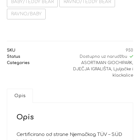
BABY/TEDDY BEAR
RAVNO/TEDDY BEAR
RAVNO/BABY
SKU
950
Status
Dostupno uz narudžbu
Categories
ASORTIMAN GIOCHIPARK
,
DJEČJA IGRALIŠTA
,
Ljuljačke i
klackalice
Opis
Opis
Certificirano od strane Njemačkog TÜV – SÜD