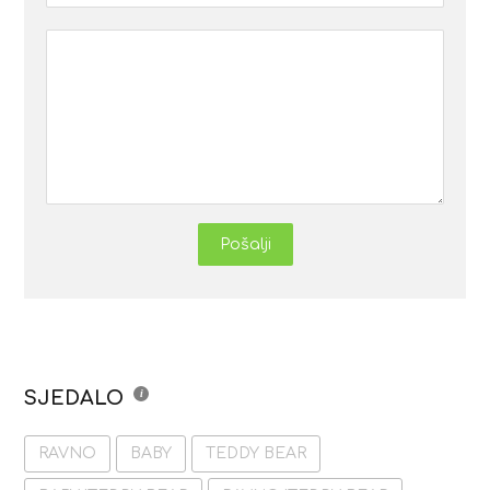
Pošalji
SJEDALO
RAVNO
BABY
TEDDY BEAR