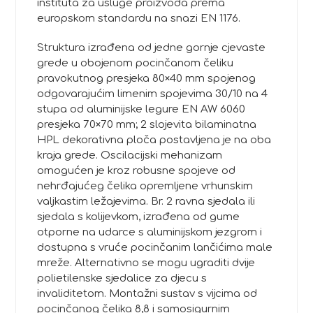
instituta za usluge proizvoda prema
europskom standardu na snazi EN 1176.
Struktura izrađena od jedne gornje cjevaste
grede u obojenom pocinčanom čeliku
pravokutnog presjeka 80×40 mm spojenog
odgovarajućim limenim spojevima 30/10 na 4
stupa od aluminijske legure EN AW 6060
presjeka 70×70 mm; 2 slojevita bilaminatna
HPL dekorativna ploča postavljena je na oba
kraja grede. Oscilacijski mehanizam
omogućen je kroz robusne spojeve od
nehrđajućeg čelika opremljene vrhunskim
valjkastim ležajevima. Br. 2 ravna sjedala ili
sjedala s kolijevkom, izrađena od gume
otporne na udarce s aluminijskom jezgrom i
dostupna s vruće pocinčanim lančićima male
mreže. Alternativno se mogu ugraditi dvije
polietilenske sjedalice za djecu s
invaliditetom. Montažni sustav s vijcima od
pocinčanog čelika 8,8 i samosigurnim