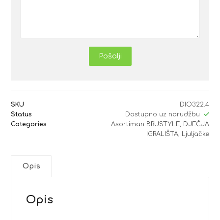
Pošalji
SKU
DIO322.4
Status
Dostupno uz narudžbu
Categories
Asortiman BRUSTYLE
,
DJEČJA
IGRALIŠTA
,
Ljuljačke
Opis
Opis