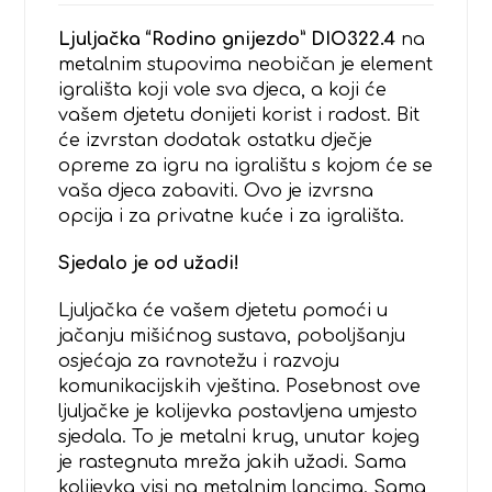
Ljuljačka “Rodino gnijezdo” DIO322.4
na
metalnim stupovima neobičan je element
igrališta koji vole sva djeca, a koji će
vašem djetetu donijeti korist i radost. Bit
će izvrstan dodatak ostatku dječje
opreme za igru na igralištu s kojom će se
vaša djeca zabaviti. Ovo je izvrsna
opcija i za privatne kuće i za igrališta.
Sjedalo je od užadi!
Ljuljačka će vašem djetetu pomoći u
jačanju mišićnog sustava, poboljšanju
osjećaja za ravnotežu i razvoju
komunikacijskih vještina. Posebnost ove
ljuljačke je kolijevka postavljena umjesto
sjedala. To je metalni krug, unutar kojeg
je rastegnuta mreža jakih užadi. Sama
kolijevka visi na metalnim lancima. Sama