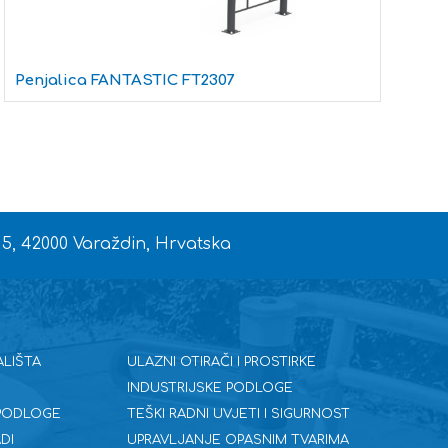
L
Penjalica FANTASTIC FT2307
 5, 42000 Varaždin, Hrvatska
ALIŠTA
ULAZNI OTIRAČI I PROSTIRKE
INDUSTRIJSKE PODLOGE
 PODLOGE
TEŠKI RADNI UVJETI I SIGURNOST
DI
UPRAVLJANJE OPASNIM TVARIMA