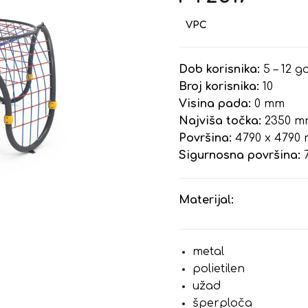
Dob korisnika:
5 – 12 g
Broj korisnika:
10
Visina pada:
0 mm
Najviša točka:
2350 m
Površina:
4790 x 4790
Sigurnosna površina:
7
Materijal:
metal
polietilen
užad
šperploča