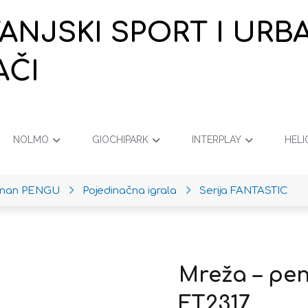
VANJSKI SPORT I URB
AČI
NOLMO
GIOCHIPARK
INTERPLAY
HELI
iman PENGU
Pojedinačna igrala
Serija FANTASTIC
Mreža – pen
FT2317