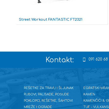
Street Workout FANTASTIC FT2321
Kontakt:
091 620 68
REŠETKE ZA TRAVU I ŠLJUNAK
EGIPATSKI MRA
RUBOVI, PALISADE, POSUDE
KAMEN
POKLOPCI, REŠETKE, ŠAHTOVI
KAMENČIĆI & G
MREŽE I OGRADE
TUF - VULKANS