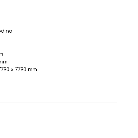
odina
m
 mm
790 x 7790 mm