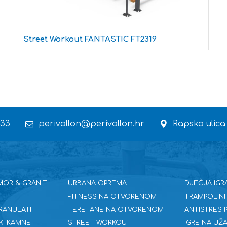
Street Workout FANTASTIC FT2319
 33
perivallon@perivallon.hr
Rapska ulica
MOR & GRANIT
URBANA OPREMA
DJEČJA IGR
FITNESS NA OTVORENOM
TRAMPOLINI
RANULATI
TERETANE NA OTVORENOM
ANTISTRES
KI KAMNE
STREET WORKOUT
IGRE NA UŽA