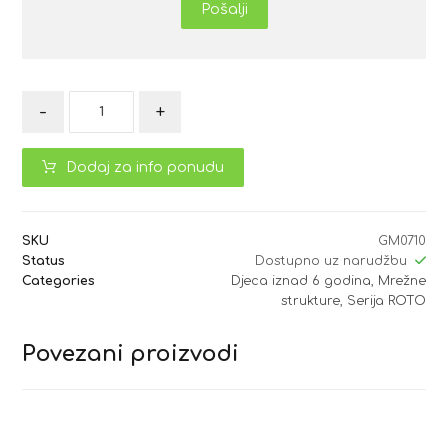
Pošalji
-
+
Dodaj za info ponudu
SKU
GM0710
Status
Dostupno uz narudžbu
Categories
Djeca iznad 6 godina
,
Mrežne
strukture
,
Serija ROTO
Povezani proizvodi