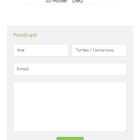
3D model:
DWG
Pošalji upit: