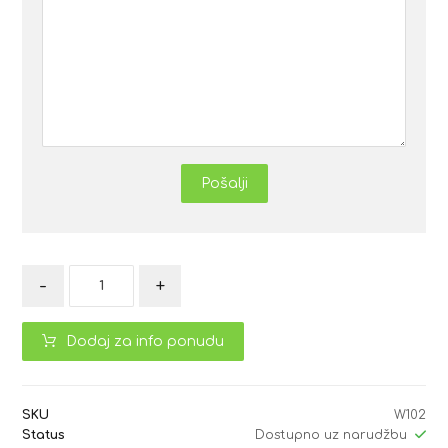
Pošalji
-
+
Dodaj za info ponudu
SKU
W102
Status
Dostupno uz narudžbu