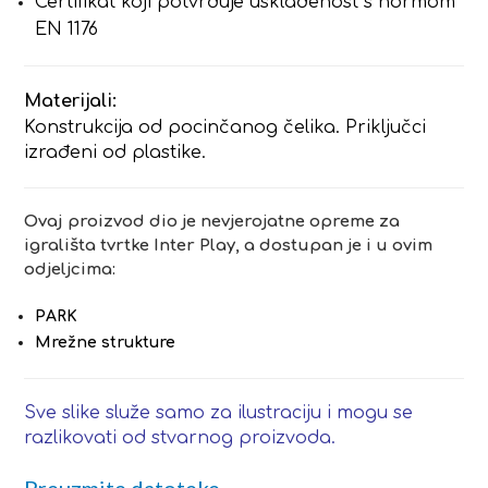
Certifikat koji potvrđuje usklađenost s normom
EN 1176
Materijali:
Konstrukcija od pocinčanog čelika. Priključci
izrađeni od plastike.
Ovaj proizvod dio je nevjerojatne opreme za
igrališta tvrtke Inter Play, a dostupan je i u ovim
odjeljcima:
PARK
Mrežne strukture
Sve slike služe samo za ilustraciju i mogu se
razlikovati od stvarnog proizvoda.
Preuzmite datoteke