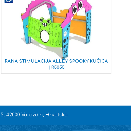
RANA STIMULACIJA ALLEY SPOOKY KUĆICA
| R5055
T
 5, 42000 Varaždin, Hrvatska