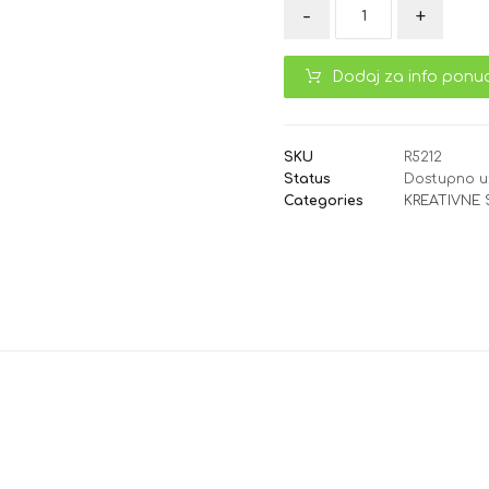
-
+
Dodaj za info ponu
SKU
R5212
Status
Dostupno u
Categories
KREATIVNE 