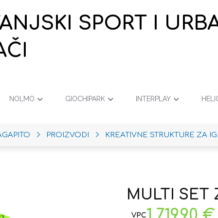
VANJSKI SPORT I URB
AČI
NOLMO
GIOCHIPARK
INTERPLAY
HELI
AGAPITO
PROIZVODI
KREATIVNE STRUKTURE ZA I
MULTI SET Z
1.719,90
€