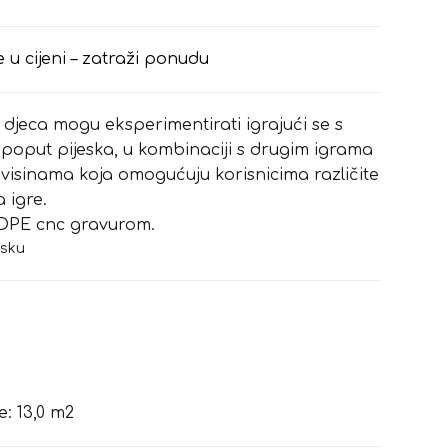
e u cijeni – zatraži ponudu
je djeca mogu eksperimentirati igrajući se s
poput pijeska, u kombinaciji s drugim igrama
m visinama koja omogućuju korisnicima različite
a igre.
HDPE cnc gravurom.
esku
: 13,0 m2