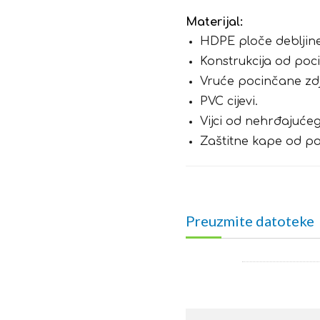
Materijal:
HDPE ploče debljine
Konstrukcija od poc
Vruće pocinčane zdj
PVC cijevi.
Vijci od nehrđajućeg
Zaštitne kape od po
Preuzmite datoteke