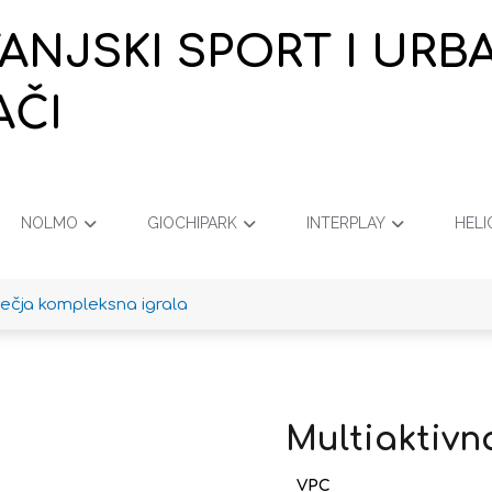
VANJSKI SPORT I URB
AČI
NOLMO
GIOCHIPARK
INTERPLAY
HELI
ječja kompleksna igrala
Multiaktivn