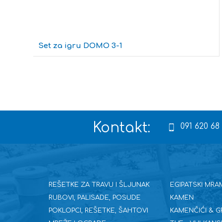
Set za igru DOMO 3-1
Kontakt:
091 620 68
REŠETKE ZA TRAVU I ŠLJUNAK
EGIPATSKI MRA
RUBOVI, PALISADE, POSUDE
KAMEN
POKLOPCI, REŠETKE, ŠAHTOVI
KAMENČIĆI & G