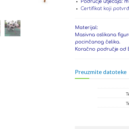
Područje utjecaja: m
Certifikat koji potv
Materijal:
Masivna oslikana figur
pocinčanog čelika.
Koračno područje od 
Preuzmite datoteke
T
T