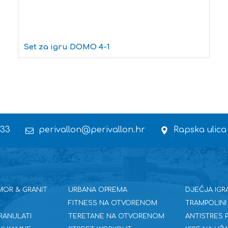
Set za igru DOMO 4-1
 33
perivallon@perivallon.hr
Rapska ulica
MOR & GRANIT
URBANA OPREMA
DJEČJA IGR
FITNESS NA OTVORENOM
TRAMPOLINI
RANULATI
TERETANE NA OTVORENOM
ANTISTRES