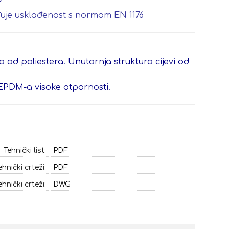
²
rđuje usklađenost s normom EN 1176
a od poliestera. Unutarnja struktura cijevi od
EPDM-a visoke otpornosti.
Tehnički list:
PDF
ehnički crteži:
PDF
ehnički crteži:
DWG