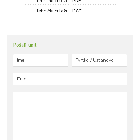
Tehnički crteži:
PDF
Tehnički crteži:
DWG
Pošalji upit: