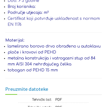
Dob: > 3 godine
Broj korisnika:
Područje utjecaja: m²
Certifikat koji potvrđuje usklađenost s normom
EN 1176
Materijal:
lamelirano borovo drvo obrađeno u autoklavu
ploče i krovovi od PEHD
metalna konstrukcija i vatrogasni stup od 84
mm AISI 304 nehrđajućeg čelika
tobogan od PEHD 15 mm
Preuzmite datoteke
Tehnički list:
PDF