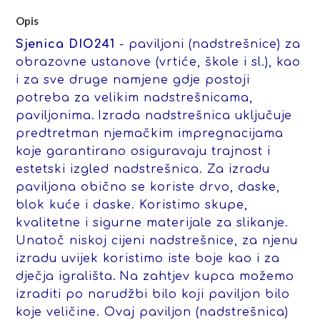
Opis
Sjenica DIO241
- paviljoni (nadstrešnice) za
obrazovne ustanove (vrtiće, škole i sl.), kao
i za sve druge namjene gdje postoji
potreba za velikim nadstrešnicama,
paviljonima.
Izrada nadstrešnica uključuje
predtretman njemačkim impregnacijama
koje garantirano osiguravaju trajnost i
estetski izgled nadstrešnica. Za izradu
paviljona obično se koriste drvo, daske,
blok kuće i daske. Koristimo skupe,
kvalitetne i sigurne materijale za slikanje.
Unatoč niskoj cijeni nadstrešnice, za njenu
izradu uvijek koristimo iste boje kao i za
dječja igrališta.
Na zahtjev kupca možemo
izraditi po narudžbi bilo koji paviljon bilo
koje veličine. Ovaj paviljon (nadstrešnica)