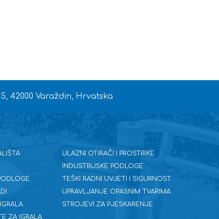
L
 5, 42000 Varaždin, Hrvatska
ALIŠTA
ULAZNI OTIRAČI I PROSTIRKE
INDUSTRIJSKE PODLOGE
 PODLOGE
TEŠKI RADNI UVJETI I SIGURNOST
DI
UPRAVLJANJE OPASNIM TVARIMA
 IGRALA
STROJEVI ZA PJESKARENJE
E ZA IGRALA