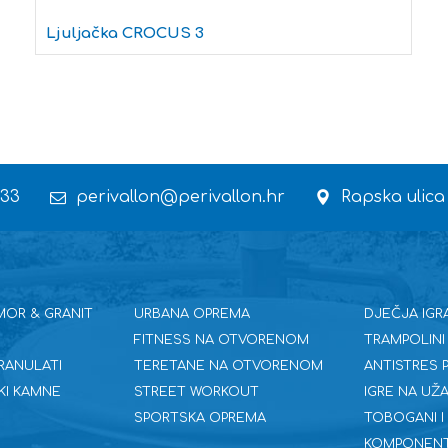
Ljuljačka CROCUS 3
 33
perivallon@perivallon.hr
Rapska ulica
MOR & GRANIT
URBANA OPREMA
DJEČJA IGR
FITNESS NA OTVORENOM
TRAMPOLINI
RANULATI
TERETANE NA OTVORENOM
ANTISTRES
KI KAMNE
STREET WORKOUT
IGRE NA UŽA
SPORTSKA OPREMA
TOBOGANI I
KOMPONENT