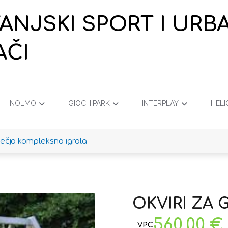
VANJSKI SPORT I URB
AČI
NOLMO
GIOCHIPARK
INTERPLAY
HELI
ječja kompleksna igrala
OKVIRI ZA 
560,00
€