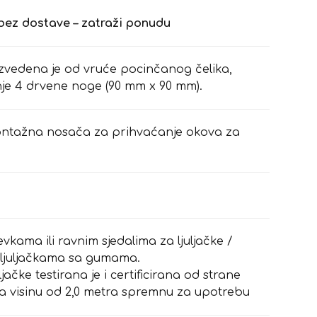
bez dostave – zatraži ponudu
izvedena je od vruće pocinčanog čelika,
je 4 drvene noge (90 mm x 90 mm).
ontažna nosača za prihvaćanje okova za
jevkama ili ravnim sjedalima za ljuljačke /
i ljuljačkama sa gumama.
ačke testirana je i certificirana od strane
a visinu od 2,0 metra spremnu za upotrebu