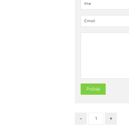
Pošalji
-
+