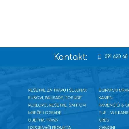
Kontakt:
091 620 68
REŠETKE ZA TRAVU I ŠLJUNAK
EGIPATSKI MRA
RUBOVI, PALISADE, POSUDE
KAMEN
POKLOPCI, REŠETKE, ŠAHTOVI
KAMENČIĆI & G
MREŽE I OGRADE
TUF - VULKANS
U,JETNA TRAVA
GRES
USPORIVAČI PROMETA
GABIONI