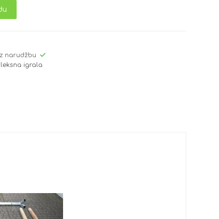
du
z narudžbu
leksna igrala