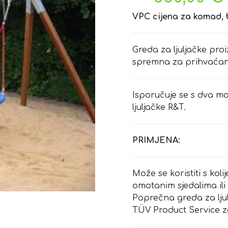
VPC cijena za komad, 
Greda za ljuljačke pro
spremna za prihvaćan
Isporučuje se s dva m
ljuljačke R&T.
PRIMJENA:
Može se koristiti s koli
omotanim sjedalima il
Poprečna greda za ljulj
TÜV Product Service z