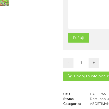
Pošalji
-
+
Dodaj za info ponu
SKU
GA003758
Status
Dostupno u
Categories
ASORTIMAN