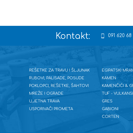
Kontakt:
091 620 68
REŠETKE ZA TRAVU I ŠLJUNAK
EGIPATSKI MRA
RUBOVI, PALISADE, POSUDE
KAMEN
POKLOPCI, REŠETKE, ŠAHTOVI
KAMENČIĆI & G
MREŽE I OGRADE
TUF - VULKANS
U,JETNA TRAVA
GRES
USPORIVAČI PROMETA
GABIONI
CORTEN