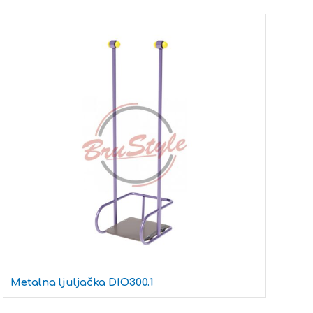
Metalna ljuljačka DIO300.1
Lj