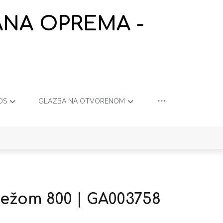
ANA OPREMA -
OS
GLAZBA NA OTVORENOM
težom 800 | GA003758