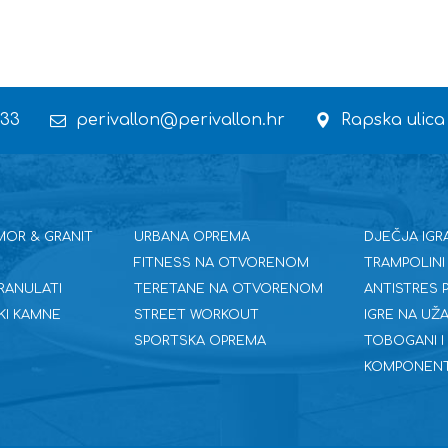
 33
perivallon@perivallon.hr
Rapska ulica
MOR & GRANIT
URBANA OPREMA
DJEČJA IGR
FITNESS NA OTVORENOM
TRAMPOLINI
RANULATI
TERETANE NA OTVORENOM
ANTISTRES
KI KAMNE
STREET WORKOUT
IGRE NA UŽA
SPORTSKA OPREMA
TOBOGANI I
KOMPONENT