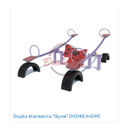
Dupla klackalica “Gljive” DIO143.1HDPE