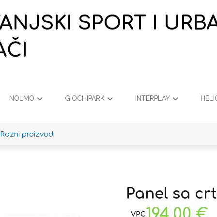
VANJSKI SPORT I URB
AČI
NOLMO
GIOCHIPARK
INTERPLAY
HELI
Razni proizvodi
Panel sa cr
194,00
€