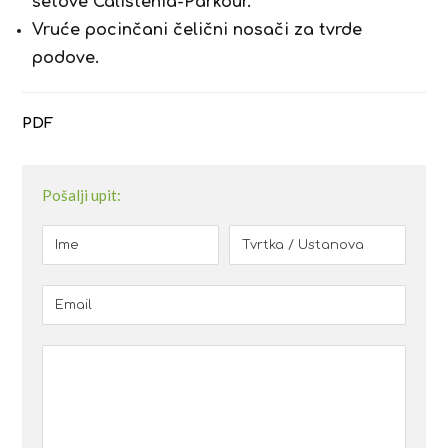
setove Calistenia-Parkour.
Vruće pocinčani čelični nosači za tvrde
podove.
PDF
Pošalji upit: