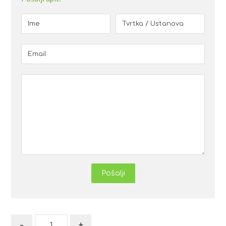
Pošalji
-
+