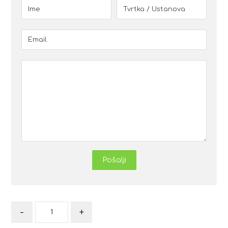
Pošalji
-
+