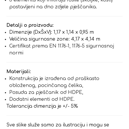
3 elementa koji imitiraju fosile (školjke, kosti)
postavljeni na dno zdjele pješčanika.
Detalji o proizvodu:
Dimenzije (DxŠxV): 1,17 x 1,14 x 0,95 m
Veličina sigurnosne zone: 4,17 x 4,14 m
Certifikat prema EN 1176-1, 1176-5 sigurnosnoj
normi
Materijali:
Konstrukcija je izrađena od praškasto
obloženog, pocinčanog čelika,
Posuda za pješčanik od HDPE,
Dodatni elementi od HDPE.
Tolerancija dimenzija je +/- 5%
Sve slike služe samo za ilustraciju i mogu se