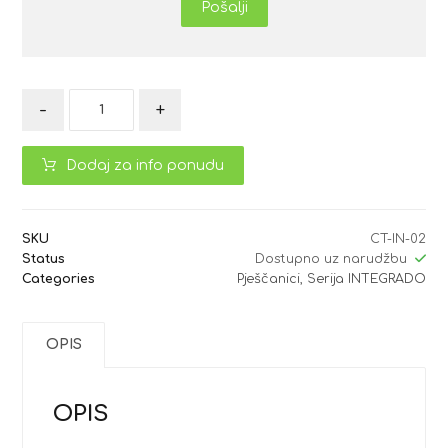
Pošalji
-
+
Dodaj za info ponudu
SKU
CT-IN-02
Status
Dostupno uz narudžbu
Categories
Pješčanici
,
Serija INTEGRADO
OPIS
OPIS