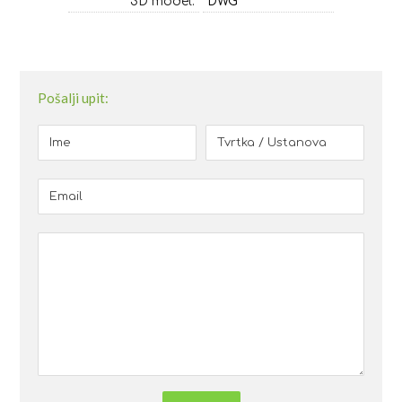
3D model:
DWG
Pošalji upit: