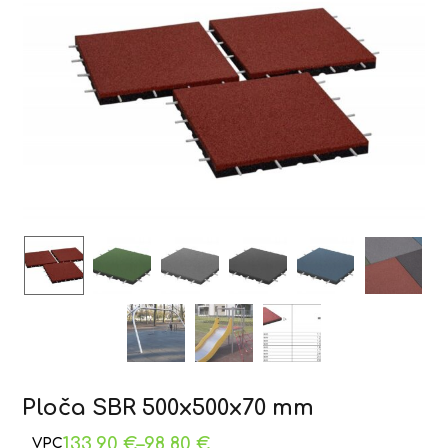
Ploča SBR 500x500x70 mm
133,90
€
–
98,80
€