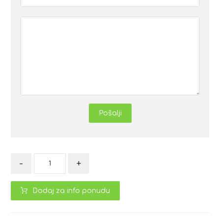
Pošalji
-
+
Dodaj za info ponudu