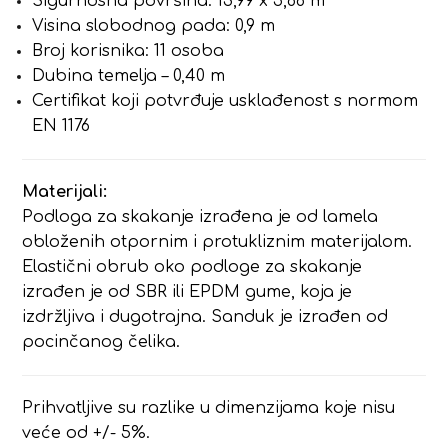
Sigurnosna površina: 13,99 x 5,88 m
Visina slobodnog pada: 0,9 m
Broj korisnika: 11 osoba
Dubina temelja – 0,40 m
Certifikat koji potvrđuje usklađenost s normom
EN 1176
Materijali:
Podloga za skakanje izrađena je od lamela
obloženih otpornim i protukliznim materijalom.
Elastični obrub oko podloge za skakanje
izrađen je od SBR ili EPDM gume, koja je
izdržljiva i dugotrajna. Sanduk je izrađen od
pocinčanog čelika.
Prihvatljive su razlike u dimenzijama koje nisu
veće od +/- 5%.