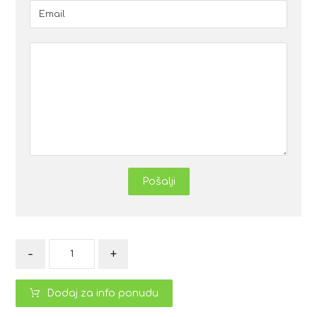
Pošalji
-
+
Dodaj za info ponudu