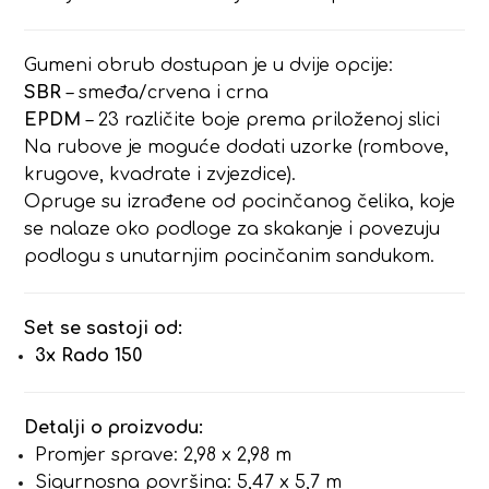
Gumeni obrub dostupan je u dvije opcije:
SBR
– smeđa/crvena i crna
EPDM
– 23 različite boje prema priloženoj slici
Na rubove je moguće dodati uzorke (rombove,
krugove, kvadrate i zvjezdice).
Opruge su izrađene od pocinčanog čelika, koje
se nalaze oko podloge za skakanje i povezuju
podlogu s unutarnjim pocinčanim sandukom.
Set se sastoji od:
3x Rado 150
Detalji o proizvodu:
Promjer sprave: 2,98 x 2,98 m
Sigurnosna površina: 5,47 x 5,7 m