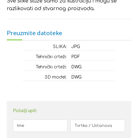
Sve slike služe samo za ilustraciju i mogu se
razlikovati od stvarnog proizvoda.
Preuzmite datoteke
SLIKA:
JPG
Tehnički crteži:
PDF
Tehnički crteži:
DWG
3D model:
DWG
Pošalji upit: