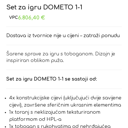
Set za igru DOMETO 1-1
6.806,40
€
Dostava iz tvornice nije u cijeni – zatraži ponudu
Šarene sprave za igru s toboganom. Dizajn je
inspiriran oblikom puža.
Set za igru DOMETO 1-1 se sastoji od:
4x konstrukcijske cijevi (uključujući dvije savijene
cijevi), završene sferičnim ukrasnim elementima
1x toranj s neklizajućom teksturiranom
platformom od HPL-a
1x tobogan s rukohvatima od nehrđajućeg