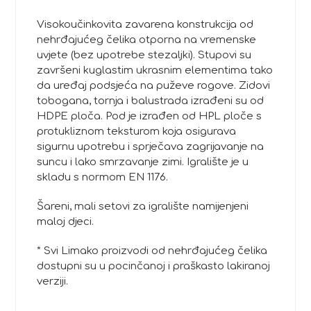
Visokoučinkovita zavarena konstrukcija od
nehrđajućeg čelika otporna na vremenske
uvjete (bez upotrebe stezaljki). Stupovi su
završeni kuglastim ukrasnim elementima tako
da uređaj podsjeća na puževe rogove. Zidovi
tobogana, tornja i balustrada izrađeni su od
HDPE ploča. Pod je izrađen od HPL ploče s
protukliznom teksturom koja osigurava
sigurnu upotrebu i sprječava zagrijavanje na
suncu i lako smrzavanje zimi. Igralište je u
skladu s normom EN 1176.
Šareni, mali setovi za igralište namijenjeni
maloj djeci.
* Svi Limako proizvodi od nehrđajućeg čelika
dostupni su u pocinčanoj i praškasto lakiranoj
verziji.